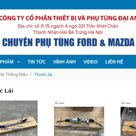
 PHẨM
TIN TỨC
HÌNH ẢNH
VIDEO
LIÊN HỆ
Hệ Thống Điện
Thước lái
 Lái