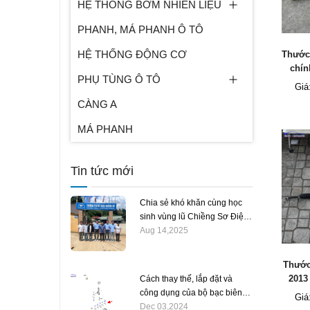
HỆ THỐNG BƠM NHIÊN LIỆU
PHANH, MÁ PHANH Ô TÔ
HỆ THỐNG ĐỘNG CƠ
Thước 
chín
PHỤ TÙNG Ô TÔ
Giá
CÀNG A
MÁ PHANH
Tin tức mới
Chia sẻ khó khăn cùng học
sinh vùng lũ Chiềng Sơ Điện
Biên
Aug 14,2025
Thước
2013
Cách thay thế, lắp đặt và
BV61
công dụng của bộ bạc biên
Giá
balie trên xe ô tô
Dec 03,2024