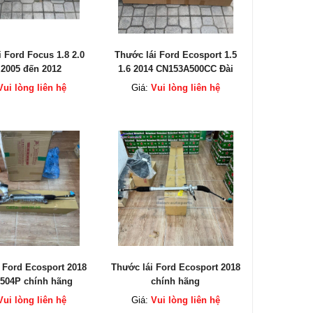
 Ford Focus 1.8 2.0
Thước lái Ford Ecosport 1.5
 2005 đến 2012
1.6 2014 CN153A500CC Đài
A500AA Đài Loan
Loan
Vui lòng liên hệ
Giá:
Vui lòng liên hệ
 Ford Ecosport 2018
Thước lái Ford Ecosport 2018
504P chính hãng
chính hãng
Vui lòng liên hệ
Giá:
Vui lòng liên hệ