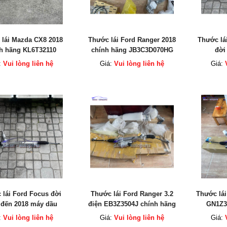
lái Mazda CX8 2018
Thước lái Ford Ranger 2018
Thước lái
h hãng KL6T32110
chính hãng JB3C3D070HG
đời
JB3Z3504AB
6M513
:
Vui lòng liên hệ
Giá:
Vui lòng liên hệ
Giá:
 lái Ford Focus đời
Thước lái Ford Ranger 3.2
Thước lái
 đến 2018 máy dầu
điện EB3Z3504J chính hãng
GN1Z3
3A500AH Đài Loan
:
Vui lòng liên hệ
Giá:
Vui lòng liên hệ
Giá: