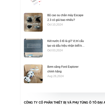
Bộ cao su chân máy Escape
2.3 có giá bao nhiêu?
Oct 10,2024
Két nước ô tô là gì? Vị trí cấu
tạo và dấu hiệu nhận biết két
nước bị hỏng.
Oct 03,2024
Bơm xăng Ford Explorer
chính hãng
Aug 26,2024
CÔNG TY CỔ PHẦN THIẾT BỊ VÀ PHỤ TÙNG Ô TÔ ĐẠI 