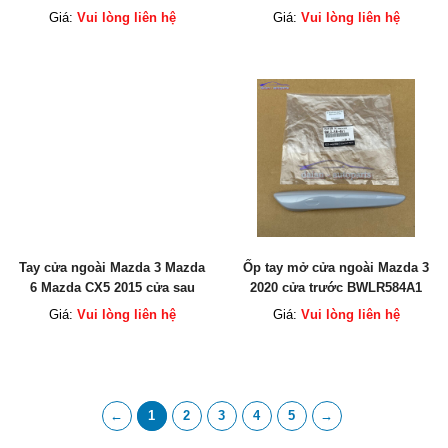
2012 - 2015 PE0113215 chính
Giá:
Vui lòng liên hệ
Giá:
Vui lòng liên hệ
hãng
Tay cửa ngoài Mazda 3 Mazda
Ốp tay mở cửa ngoài Mazda 3
6 Mazda CX5 2015 cửa sau
2020 cửa trước BWLR584A1
KD535941XEE4 chính hãng
chính hãng
Giá:
Vui lòng liên hệ
Giá:
Vui lòng liên hệ
←
1
2
3
4
5
→