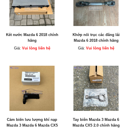
Két nước Mazda 6 2018 chính
Khớp nối trục các đăng lái
hãng
Mazda 6 2018 chính hãng
Giá:
Vui lòng liên hệ
Giá:
Vui lòng liên hệ
Cảm biến lưu lượng khí nạp
Tay biên Mazda 3 Mazda 6
Mazda 3 Mazda 6 Mazda CX5
Mazda CX5 2.0 chính hãng