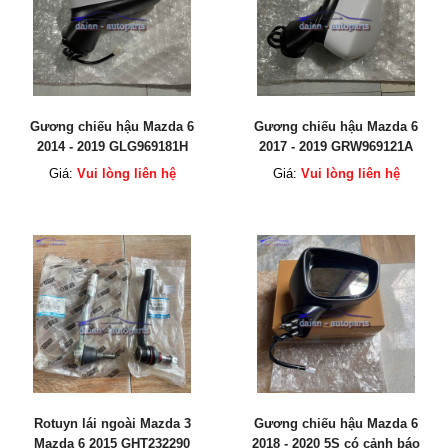
Gương chiếu hậu Mazda 6
Gương chiếu hậu Mazda 6
2014 - 2019 GLG969181H
2017 - 2019 GRW969121A
GLG969121H
GRW969181A
Giá:
Vui lòng liên hệ
Giá:
Vui lòng liên hệ
Rotuyn lái ngoài Mazda 3
Gương chiếu hậu Mazda 6
Mazda 6 2015 GHT232290
2018 - 2020 5S có cảnh báo