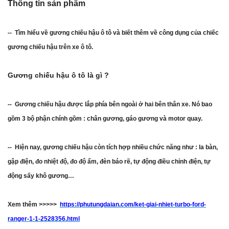
Thông tin sản phẩm
-- Tìm hiểu về gương chiếu hậu ô tô và biết thêm về công dụng của chiếc
gương chiếu hậu trên xe ô tô.
Gương chiếu hậu ô tô là gì ?
-- Gương chiếu hậu được lắp phía bên ngoài ở hai bên thân xe. Nó bao
gồm 3 bộ phận chính gồm : chân gương, gáo gương và motor quay.
-- Hiện nay, gương chiếu hậu còn tích hợp nhiều chức năng như : la bàn,
gập điện, đo nhiệt độ, đo độ ẩm, đèn báo rẽ, tự động điều chỉnh điện, tự
động sấy khô gương…
Xem thêm >>>>>
https://phutungdaian.com/ket-giai-nhiet-turbo-ford-
ranger-1-1-2528356.html