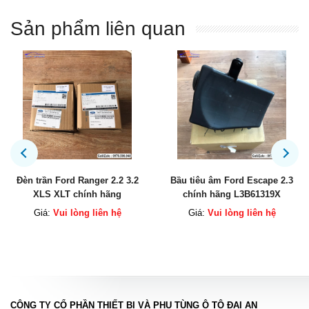
Sản phẩm liên quan
Bầu tiêu âm Ford Escape 2.3
Cảm biến vị trí trục cam Ford
chính hãng L3B61319X
Fiesta Ford Ecosport chính
hãng 4M5Z6B288A
Giá:
Vui lòng liên hệ
Giá:
Vui lòng liên hệ
CÔNG TY CỔ PHẦN THIẾT BỊ VÀ PHỤ TÙNG Ô TÔ ĐẠI AN