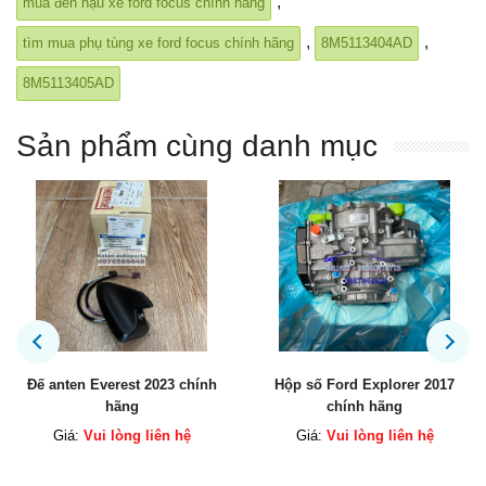
,
mua đèn hậu xe ford focus chính hãng
,
,
tìm mua phụ tùng xe ford focus chính hãng
8M5113404AD
8M5113405AD
Sản phẩm cùng danh mục
Hộp số Ford Explorer 2017
Két sinh hàn động cơ Explorer
chính hãng
chính hãng
Giá:
Vui lòng liên hệ
Giá:
Vui lòng liên hệ