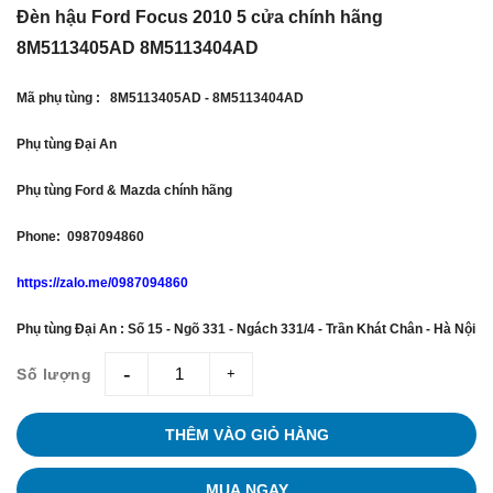
Đèn hậu Ford Focus 2010 5 cửa chính hãng
8M5113405AD 8M5113404AD
Mã phụ tùng : 8M5113405AD - 8M5113404AD
Phụ tùng Đại An
Phụ tùng Ford & Mazda chính hãng
Phone: 0987094860
https://zalo.me/0987094860
Phụ tùng Đại An : Số 15 - Ngõ 331 - Ngách 331/4 - Trần Khát Chân - Hà Nội
Số lượng
giam
tang
THÊM VÀO GIỎ HÀNG
MUA NGAY