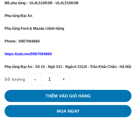
Mã phụ tùng : UL4L510K0B - UL4L510K0B
Phụ tùng Đại An
Phụ tùng Ford & Mazda chính hãng
Phone: 0987094860
https://zalo.me/0987094860
Phụ tùng Đại An : Số 15 - Ngõ 331 - Ngách 331/4 - Trần Khát Chân - Hà Nội
Số lượng
giam
tang
THÊM VÀO GIỎ HÀNG
MUA NGAY