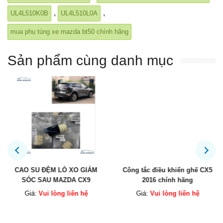
,
,
UL4L510K0B
UL4L510L0A
mua phụ tùng xe mazda bt50 chính hãng
Sản phẩm cùng danh mục
CAO SU ĐỆM LÒ XO GIẢM
Công tắc điều khiển ghế CX5
SÓC SAU MAZDA CX9
2016 chính hãng
Giá:
Vui lòng liên hệ
Giá:
Vui lòng liên hệ