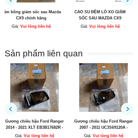
CAO SU ĐỆM LÒ XO GIẢM
Công tắc điều khiển ghế CX5
SÓC SAU MAZDA CX9
2016 chính hãng
Giá:
Vui lòng liên hệ
Giá:
Vui lòng liên hệ
Sản phẩm liên quan
Gương chiếu hậu Ford Ranger
Gương chiếu hậu Mazda 6
2007 - 2011 UC3S69120A -
2018 - 2020 5S có cảnh báo
UC3S69180A
GRW969121A / GRW969181A
Giá:
Vui lòng liên hệ
Giá:
Vui lòng liên hệ