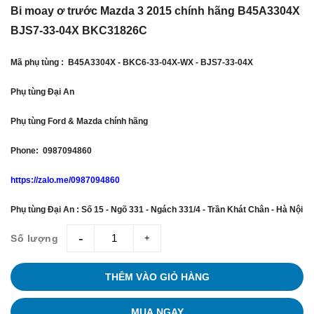
Bi moay ơ trước Mazda 3 2015 chính hãng B45A3304X
BJS7-33-04X BKC31826C
Mã phụ tùng : B45A3304X - BKC6-33-04X-WX - BJS7-33-04X
Phụ tùng Đại An
Phụ tùng Ford & Mazda chính hãng
Phone: 0987094860
https://zalo.me/0987094860
Phụ tùng Đại An : Số 15 - Ngõ 331 - Ngách 331/4 - Trần Khát Chân - Hà Nội
Số lượng
giam
tang
THÊM VÀO GIỎ HÀNG
MUA NGAY