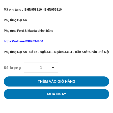
Mã phụ tùng : BHN958310 - BHN959310
Phụ tùng Đại An
Phụ tùng Ford & Mazda chính hãng
https://zalo.me/0987094860
Phụ tùng Đại An : Số 15 - Ngõ 331 - Ngách 331/4 - Trần Khát Chân - Hà Nội
Số lượng
giam
tang
THÊM VÀO GIỎ HÀNG
MUA NGAY