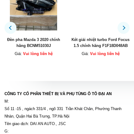
Đèn pha Mazda 3 2020 chính
Két giải nhiệt turbo Ford Focus
hãng BCNM51030J
1.5 chính hãng F1F18D048AB
BCNM51040J
Giá:
Vui lòng liên hệ
Giá:
Vui lòng liên hệ
CÔNG TY CỔ PHẦN THIẾT BỊ VÀ PHỤ TÙNG Ô TÔ ĐẠI AN
M:
Số 11 -15 , ngách 331/4 , ngõ 331 Trần Khát Chân, Phường Thanh
Nhàn, Quận Hai Bà Trưng, TP.Hà Nội
Tên giao dịch: DAI AN AUTO., JSC
G: