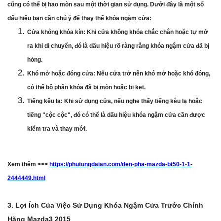
cũng có thể bị hao mòn sau một thời gian sử dụng. Dưới đây là một số
dấu hiệu bạn cần chú ý để thay thế khóa ngậm cửa:
Cửa không khóa kín: Khi cửa không khóa chắc chắn hoặc tự mở
ra khi di chuyển, đó là dấu hiệu rõ ràng rằng khóa ngậm cửa đã bị
hỏng.
Khó mở hoặc đóng cửa: Nếu cửa trở nên khó mở hoặc khó đóng,
có thể bộ phận khóa đã bị mòn hoặc bị kẹt.
Tiếng kêu lạ: Khi sử dụng cửa, nếu nghe thấy tiếng kêu lạ hoặc
tiếng "cộc cộc", đó có thể là dấu hiệu khóa ngậm cửa cần được
kiểm tra và thay mới.
Xem thêm >>>
https://phutungdaian.com/den-pha-mazda-bt50-1-1-
2444449.html
3. Lợi Ích Của Việc Sử Dụng Khóa Ngậm Cửa Trước Chính
Hãng Mazda3 2015