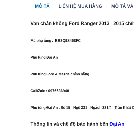
MÔ TẢ
LIÊN HỆ MUA HÀNG
MÔ TẢ VẮ
Van chân không Ford Ranger 2013 - 2015 chí
Mã phụ tùng : BB3Q9S468FC
Phụ tùng Đại An
Phụ tùng Ford & Mazda chính hãng
Call/Zalo : 0976586948
Phụ tùng Đại An : Số 15 - Ngõ 331 - Ngách 331/4 - Trần Khát 
Thông tin và chế độ bảo hành bên
Đại An