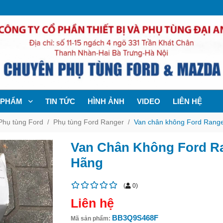
 PHẨM
TIN TỨC
HÌNH ẢNH
VIDEO
LIÊN HỆ
Phụ tùng Ford
Phụ tùng Ford Ranger
Van chân không Ford Range
Van Chân Không Ford Ra
Hãng
(
0
)
Liên hệ
BB3Q9S468F
Mã sản phẩm: