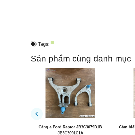
Tags:
Sản phẩm cùng danh mục
3079D1B
Cảm biến áp suất lốp Ford Explorer chính
Tăng xí
hãng F2GZ1A189A
hãn