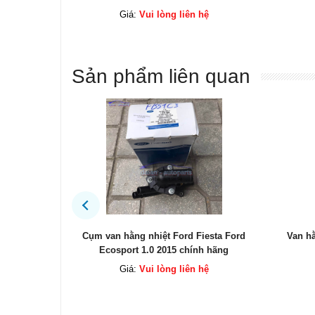
ệ
Giá:
Vui lòng liên hệ
Sản phẩm liên quan
esta Ford
Van hằng nhiệt Ford Mondeo 2.3 Ford
Két gi
h hãng
Escape 2.3 chính hãng
ệ
Giá:
Vui lòng liên hệ