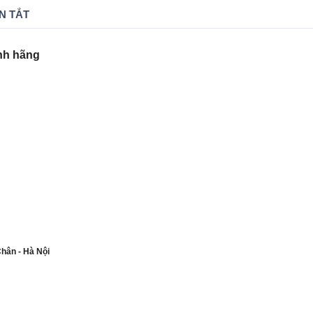
N TẮT
nh hãng
Chân - Hà Nội