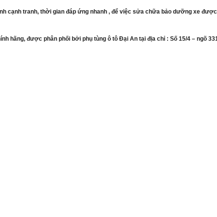
hành cạnh tranh, thời gian đáp ứng nhanh , để việc sửa chữa bảo dưỡng xe được
hính hãng, được phân phối bởi phụ tùng ô tô Đại An tại địa chỉ : Số 15/4 – ng