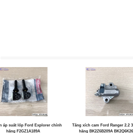
ch cam Ford Ranger 2.2 3.2 chính
Càng a Ford Ecosport 2014 - 20
g BK2Z6B209A BK2Q6K261AA
hãng GN1Z3079C GN1Z307