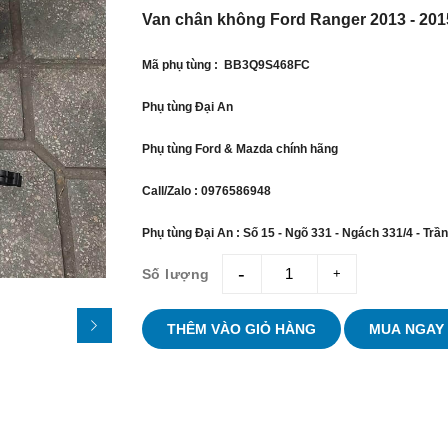
Van chân không Ford Ranger 2013 - 201
Mã phụ tùng : BB3Q9S468FC
Phụ tùng Đại An
Phụ tùng Ford & Mazda chính hãng
Call/Zalo : 0976586948
Phụ tùng Đại An : Số 15 - Ngõ 331 - Ngách 331/4 - Trầ
Số lượng
giam
tang
THÊM VÀO GIỎ HÀNG
MUA NGAY