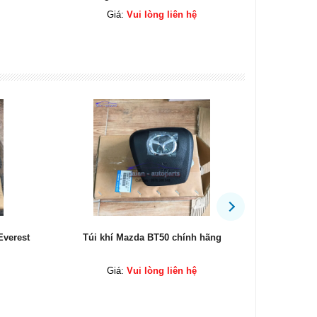
Giá:
Vui lòng liên hệ
hãng
Quạt giàn lạnh táp lô Ford Ranger Ford
Bơm xăng 
Everest 2005 chính hãng
Giá:
Vui lòng liên hệ