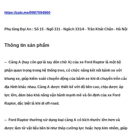
https://zalo.me/0987094860
Phụ tùng Đại An : Số 15 - Ngõ 331 - Ngách 331/4 - Trần Khát Chân - Hà Nội
Thông tin sản phẩm
-- Càng A (hay còn gọi là tay đòn chữ A) của xe Ford Raptor là một bộ
phận quan trọng trong hệ thống treo, có chức năng kết nối bánh xe với
khung xe, giúp kiểm soát chuyển động của bánh xe khi di chuyển trên các
địa hình khác nhau. Càng A được thiết kế với độ bền cao, chịu được áp
lực lớn, đảm bảo khả năng vận hành mạnh mẽ và ổn định của xe Ford
Raptor, đặc biệt là khi đi off-road.
-- Ford Raptor thường sử dụng loại càng A có kích thước lớn hơn và
được làm từ vật liệu bền bỉ như thép cường lực hoặc hợp kim nhôm, giúp