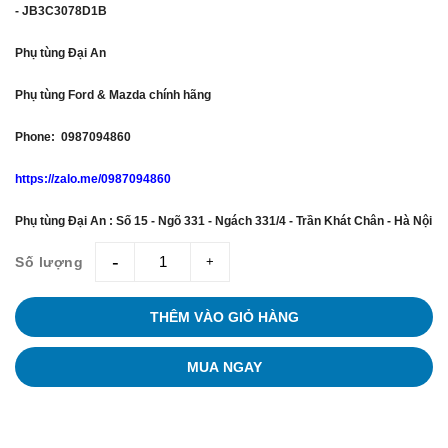
- JB3C3078D1B
Phụ tùng Đại An
Phụ tùng Ford & Mazda chính hãng
Phone: 0987094860
https://zalo.me/0987094860
Phụ tùng Đại An : Số 15 - Ngõ 331 - Ngách 331/4 - Trần Khát Chân - Hà Nội
Số lượng
giam
tang
THÊM VÀO GIỎ HÀNG
MUA NGAY