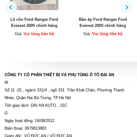
Lá côn Ford Ranger Ford
Bàn ép Ford Ranger Ford
Everest 2005 chính hãng
Everest 2005 chính hãng
WLA216460F
WLA216410D
Giá:
Vui lòng liên hệ
Giá:
Vui lòng liên hệ
CÔNG TY CỔ PHẦN THIẾT BỊ VÀ PHỤ TÙNG Ô TÔ ĐẠI AN
M:
Số 11 -15 , ngách 331/4 , ngõ 331 Trần Khát Chân, Phường Thanh
Nhàn, Quận Hai Bà Trưng, TP.Hà Nội
Tên giao dịch: DAI AN AUTO., JSC
G:
Ngày hoạt động: 24/08/2012
Điện thoại: 0979813883
Giám đốc: VŨ ĐỨC AN / VŨ ĐỨC AN