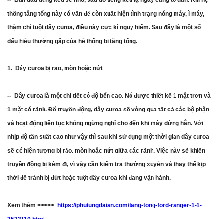
-- Ban đầu tiếng kêu sẽ nhỏ, sau đó tiếng kêu lạ ngày càng to dần. Khi hệ
thống tăng tổng này có vấn đề còn xuất hiện tình trạng nóng máy, ì máy,
thậm chí tuột dây curoa, điều này cực kì nguy hiểm. Sau đây là một số
dấu hiệu thường gặp của hệ thống bi tăng tổng.
1. Dây curoa bị rão, mòn hoặc nứt
-- Dây curoa là một chi tiết có độ bển cao. Nó được thiết kế 1 mặt trơn và
1 mặt có rãnh. Để truyền động, dây curoa sẽ vòng qua tất cả các bộ phận
và hoạt động liên tục không ngừng nghỉ cho đến khi máy dừng hẳn. Với
nhịp độ tần suất cao như vậy thì sau khi sử dụng một thời gian dây curoa
sẽ có hiện tượng bị rão, mòn hoặc nứt giữa các rãnh. Việc này sẽ khiến
truyền động bị kém đi, vì vậy cần kiểm tra thường xuyên và thay thế kịp
thời để tránh bị đứt hoặc tuột dây curoa khi đang vận hành.
Xem thêm >>>>>
https://phutungdaian.com/tang-tong-ford-ranger-1-1-