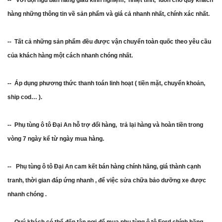
-- Với đội ngũ bán hàng giàu kinh nghiệm, nhiệt tình, luôn cho quý khách
hàng những thông tin về sản phẩm và giá cả nhanh nhất, chính xác nhất.
-- Tất cả những sản phẩm đều được vận chuyển toàn quốc theo yêu cầu
của khách hàng một cách nhanh chóng nhất.
-- Áp dụng phương thức thanh toán linh hoạt ( tiền mặt, chuyển khoản,
ship cod… ).
-- Phụ tùng ô tô Đại An hỗ trợ đổi hàng, trả lại hàng và hoàn tiền trong
vòng 7 ngày kể từ ngày mua hàng.
-- Phụ tùng ô tô Đại An cam kết bán hàng chính hãng, giá thành cạnh
tranh, thời gian đáp ứng nhanh , để việc sửa chữa bảo dưỡng xe được
nhanh chóng .