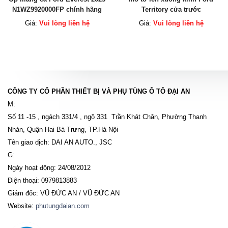
N1WZ9920000FP chính hãng
Territory cửa trước
NS1V14553AA chính hãng
Giá:
Vui lòng liên hệ
Giá:
Vui lòng liên hệ
CÔNG TY CỔ PHẦN THIẾT BỊ VÀ PHỤ TÙNG Ô TÔ ĐẠI AN
M:
Số 11 -15 , ngách 331/4 , ngõ 331 Trần Khát Chân, Phường Thanh
Nhàn, Quận Hai Bà Trưng, TP.Hà Nội
Tên giao dịch: DAI AN AUTO., JSC
G:
Ngày hoạt động: 24/08/2012
Điện thoại: 0979813883
Giám đốc: VŨ ĐỨC AN / VŨ ĐỨC AN
Website:
phutungdaian.com