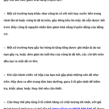
gây ma sát cao, giảm khả năng truyền lực.
-- Một số trường hợp khác như vòng bi có vết nứt hay xước bên trong
rãnh lăn bi hoặc vòng bi đã bị mòn, gây tiếng kêu ồn mặc dù vẫn được bôi
trơn. Đây cũng là nguyên nhân làm giảm khả năng truyền động của động
cơ.
-- Một số trường hợp gây hư hỏng bi tăng tổng được ghi nhận là do tai
nạn gây ra, hoặc đơn giản do tuổi thọ của vòng bi đã hết, các chi tiết mòn
đều tạo ra một độ rơ lớn.
-- Khi vận hành chiếc xế hộp của bạn mà gặp phải những vấn đề như
trên. Hãy đưa ra đến trung tâm bảo dưỡng, gara ô tô gần nhất để kiểm
tra, khắc phục hoặc thay thế nếu cần thiết.
-- Cần thay thế phụ tùng ô tô chính hãng có chất lượng tốt nhất, với giá