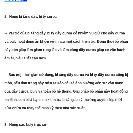
2523110.html
2. Hỏng bi tăng dây, bi tỳ curoa
-- Vai trò của bi tăng dây, bi tỳ dây curoa có nhiệm vụ giữ cho dây curoa
và buly hoạt động ăn khớp với nhau một cách trơn tru. Đồng thời bộ phận
này còn giúp làm giảm rung lắc và làm căng dây curoa giúp xe vận hành
êm ái, hiệu suất cao hơn.
-- Sau một thời gian sử dụng, bi tăng dây curoa và bi tỳ dây curoa cũng bị
mòn, nếu tình trạng này diễn ra kéo dài sẽ ảnh hưởng đến sự vận hành
của dây curoa, buly và toàn bộ hệ thống. Giải pháp bộ phận này hoạt động
ổn định, bền bỉ là bạn nên kiểm tra bi tăng, bi tỳ thường xuyên, kịp thời
sữa chữa và thay thế định kỳ theo nhà sản xuất.
3. Hỏng các buly trục cơ