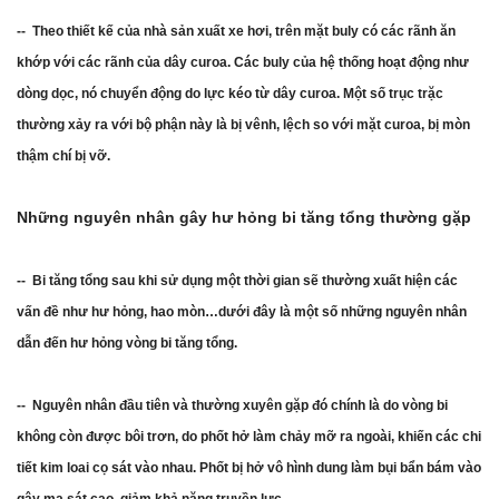
-- Theo thiết kế của nhà sản xuất xe hơi, trên mặt buly có các rãnh ăn
khớp với các rãnh của dây curoa. Các buly của hệ thống hoạt động như
dòng dọc, nó chuyển động do lực kéo từ dây curoa. Một số trục trặc
thường xảy ra với bộ phận này là bị vênh, lệch so với mặt curoa, bị mòn
thậm chí bị vỡ.
Những nguyên nhân gây hư hỏng bi tăng tổng thường gặp
-- Bi tăng tổng sau khi sử dụng một thời gian sẽ thường xuất hiện các
vấn đề như hư hỏng, hao mòn…dưới đây là một số những nguyên nhân
dẫn đến hư hỏng vòng bi tăng tổng.
-- Nguyên nhân đầu tiên và thường xuyên gặp đó chính là do vòng bi
không còn được bôi trơn, do phốt hở làm chảy mỡ ra ngoài, khiến các chi
tiết kim loai cọ sát vào nhau. Phốt bị hở vô hình dung làm bụi bẩn bám vào