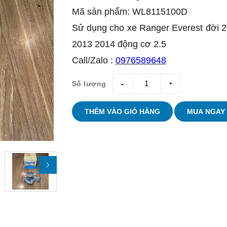
Mã sản phẩm: WL8115100D
Sử dụng cho xe Ranger Everest đời 
2013 2014 động cơ 2.5
Call/Zalo :
0976589648
Số lượng
giam
tang
THÊM VÀO GIỎ HÀNG
MUA NGAY