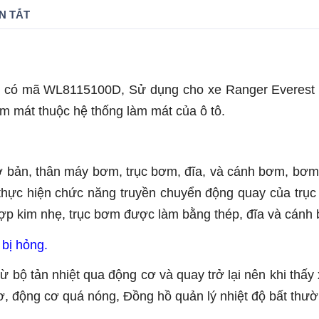
N TẮT
có mã WL8115100D, Sử dụng cho xe Ranger Everest 
 mát thuộc hệ thống làm mát của ô tô.
bản, thân máy bơm, trục bơm, đĩa, và cánh bơm, bơm
ể thực hiện chức năng truyền chuyển động quay của tr
p kim nhẹ, trục bơm được làm bằng thép, đĩa và cánh
bị hỏng.
ộ tản nhiệt qua động cơ và quay trở lại nên khi thấy x
ơ, động cơ quá nóng, Đồng hồ quản lý nhiệt độ bất thườn