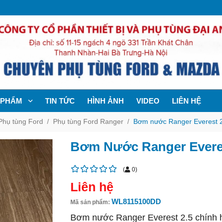
 PHẨM
TIN TỨC
HÌNH ẢNH
VIDEO
LIÊN HỆ
Phụ tùng Ford
Phụ tùng Ford Ranger
Bơm nước Ranger Everest 2
Bơm Nước Ranger Everes
(
0
)
Liên hệ
WL8115100DD
Mã sản phẩm:
Bơm nước Ranger Everest 2.5 chính 