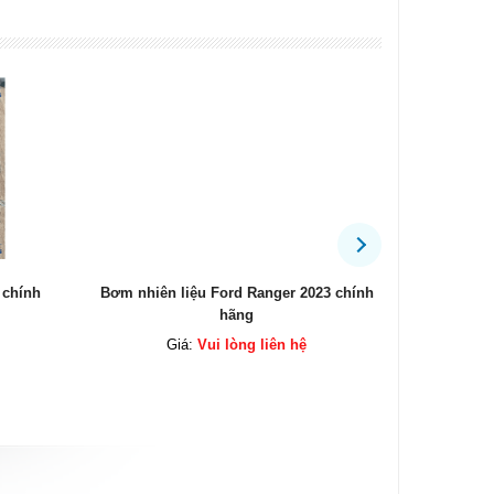
23 chính
Bộ côn Everest 2.2 chính hãng
Mô tơ cửa 
Giá:
Vui lòng liên hệ