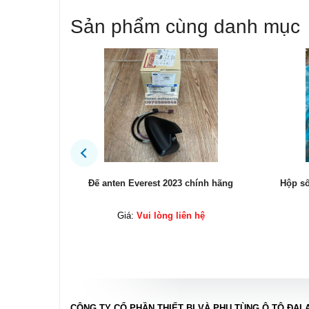
Sản phẩm cùng danh mục
ính hãng
Hộp số Ford Explorer 2017 chính hãng
Két s
ệ
Giá:
Vui lòng liên hệ
CÔNG TY CỔ PHẦN THIẾT BỊ VÀ PHỤ TÙNG Ô TÔ ĐẠI 