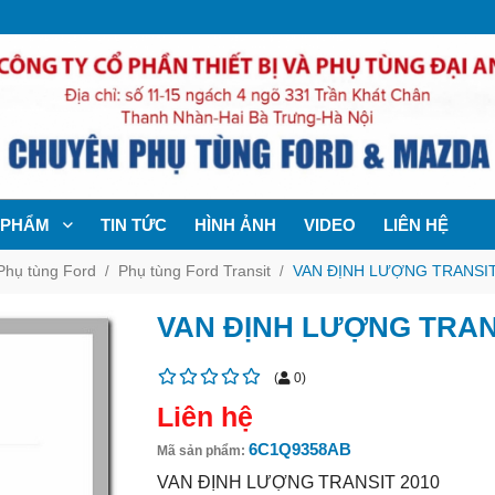
 PHẨM
TIN TỨC
HÌNH ẢNH
VIDEO
LIÊN HỆ
Phụ tùng Ford
Phụ tùng Ford Transit
VAN ĐỊNH LƯỢNG TRANSIT
VAN ĐỊNH LƯỢNG TRANS
(
0
)
Liên hệ
6C1Q9358AB
Mã sản phẩm:
VAN ĐỊNH LƯỢNG TRANSIT 2010