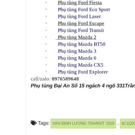
·         
Phụ tùng Ford Fiesta
·     
Phụ tùng Ford Eco Sport
·     
Phụ tùng Ford Laser
·         
Phụ tùng Ford Escape
·     
Phụ tùng Ford Transit
·       
  Phụ tùng Mazda 2
·     
Phụ tùng Mazda BT50
·     
Phụ tùng Mazda 3
·     
Phụ tùng Mazda 6
·     
Phụ tùng Mazda CX5
·     
Phụ tùng Ford Explorer
call/zalo: 
0976589648
Phụ tùng Đại An Số 15 ngách 4 ngõ 331Trần
Tags:
,
VAN ĐỊNH LƯỢNG TRANSIT 2010
6C1Q9