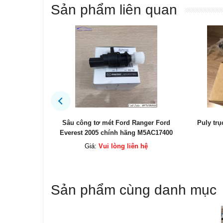
Sản phẩm liên quan
3 2015
Sâu công tơ mét Ford Ranger Ford
Puly tr
00A
Everest 2005 chính hãng M5AC17400
ệ
Giá:
Vui lòng liên hệ
Sản phẩm cùng danh mục