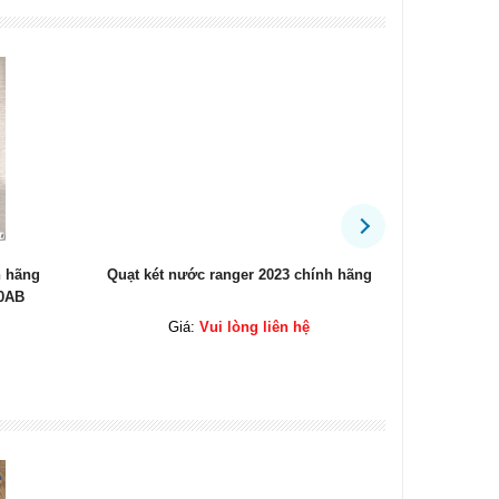
h hãng
Quạt két nước ranger 2023 chính hãng
Thanh
00AB
B4
Giá:
Vui lòng liên hệ