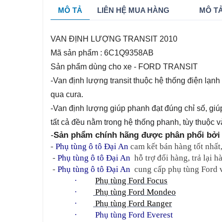
MÔ TẢ
LIÊN HỆ MUA HÀNG
MÔ TẢ
VAN ĐỊNH LƯỢNG TRANSIT 2010
Mã sản phẩm : 6C1Q9358AB
Sản phẩm dùng cho xe - FORD TRANSIT
-Van định lượng transit thuộc hệ thống điện lạnh
qua cura.
-Van định lượng giúp phanh đạt đúng chỉ số, gi
tất cả đều nằm trong hệ thống phanh, tùy thuộc v
-
Sản phẩm chính hãng được phân phổi bởi 
- 
Phụ tùng ô tô Đại An
 cam kết bán hàng tốt nhất
 - 
Phụ tùng ô tô Đại An
  hỗ trợ đổi hàng, trả lại
 - 
Phụ tùng ô tô Đại An
  cung cấp phụ tùng Ford 
·         
Phụ tùng Ford Focus
·        
 Phụ tùng Ford Mondeo
·        
 Phụ tùng Ford Ranger
·     
Phụ tùng Ford Everest