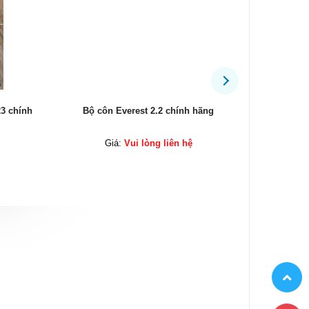
3 chính
Bộ côn Everest 2.2 chính hãng
Mô tơ cửa 
Giá:
Vui lòng liên hệ