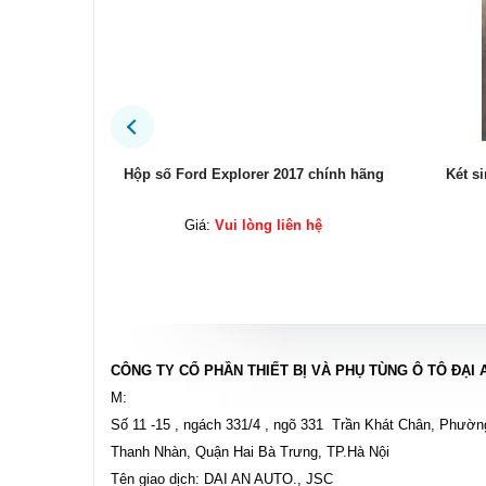
ính hãng
Hộp số Ford Explorer 2017 chính hãng
Két s
ệ
Giá:
Vui lòng liên hệ
CÔNG TY CỔ PHẦN THIẾT BỊ VÀ PHỤ TÙNG Ô TÔ ĐẠI 
M:
Số 11 -15 , ngách 331/4 , ngõ 331 Trần Khát Chân, Phườn
Thanh Nhàn, Quận Hai Bà Trưng, TP.Hà Nội
Tên giao dịch: DAI AN AUTO., JSC