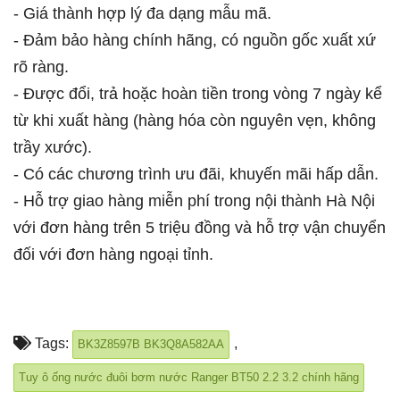
- Giá thành hợp lý đa dạng mẫu mã.
- Đảm bảo hàng chính hãng, có nguồn gốc xuất xứ
rõ ràng.
- Được đổi, trả hoặc hoàn tiền trong vòng 7 ngày kể
từ khi xuất hàng (hàng hóa còn nguyên vẹn, không
trầy xước).
- Có các chương trình ưu đãi, khuyến mãi hấp dẫn.
- Hỗ trợ giao hàng miễn phí trong nội thành Hà Nội
với đơn hàng trên 5 triệu đồng và hỗ trợ vận chuyển
đối với đơn hàng ngoại tỉnh.
Tags:
,
BK3Z8597B BK3Q8A582AA
Tuy ô ống nước đuôi bơm nước Ranger BT50 2.2 3.2 chính hãng