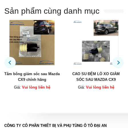
Sản phẩm cùng danh mục
azda
CAO SU ĐỆM LÒ XO GIẢM
Công tắc điều khiển ghế 
SÓC SAU MAZDA CX9
2016 chính hãng
Giá:
Vui lòng liên hệ
Giá:
Vui lòng liên hệ
CÔNG TY CỔ PHẦN THIẾT BỊ VÀ PHỤ TÙNG Ô TÔ ĐẠI AN