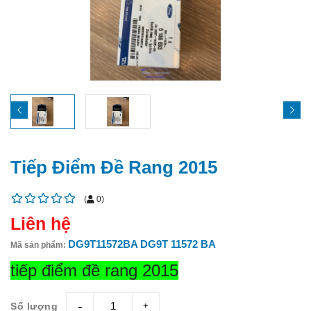
Tiếp Điểm Đề Rang 2015
(
0
)
Liên hệ
DG9T11572BA DG9T 11572 BA
Mã sản phẩm:
tiếp điểm đề rang 2015
Số lượng
giam
tang