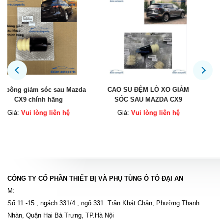
CAO SU ĐỆM LÒ XO GIẢM
Công tắc điều khiển ghế CX5
SÓC SAU MAZDA CX9
2016 chính hãng
Giá:
Vui lòng liên hệ
Giá:
Vui lòng liên hệ
CÔNG TY CỔ PHẦN THIẾT BỊ VÀ PHỤ TÙNG Ô TÔ ĐẠI AN
M:
Số 11 -15 , ngách 331/4 , ngõ 331 Trần Khát Chân, Phường Thanh
Nhàn, Quận Hai Bà Trưng, TP.Hà Nội