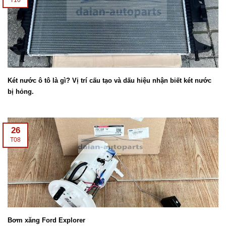
Két nước ô tô là gì? Vị trí cấu tạo và dấu hiệu nhận biết két nước
bị hỏng.
26
T08
Bơm xăng Ford Explorer