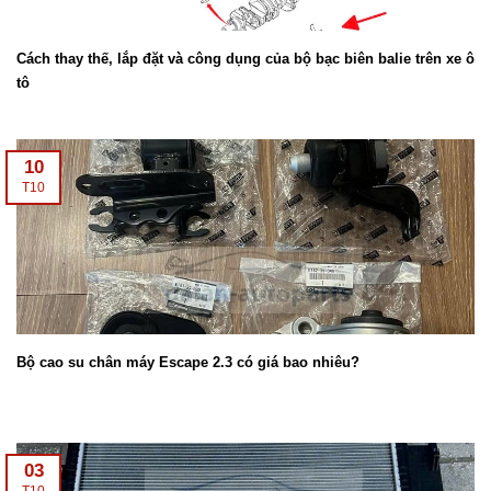
Cách thay thế, lắp đặt và công dụng của bộ bạc biên balie trên xe ô
tô
10
T10
Bộ cao su chân máy Escape 2.3 có giá bao nhiêu?
03
T10