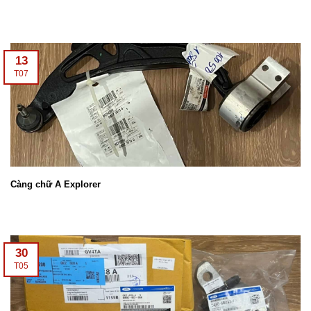
13
T07
Càng chữ A Explorer
30
T05