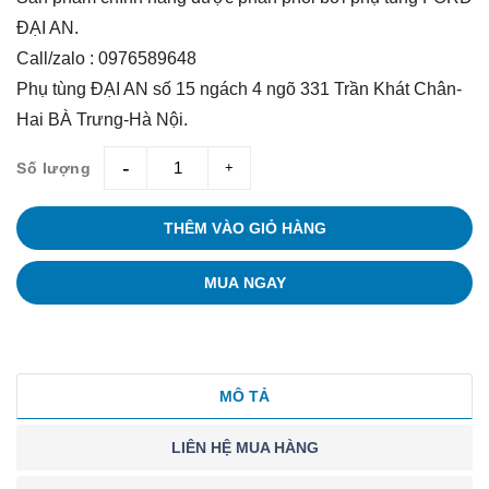
ĐẠI AN.
Call/zalo : 0976589648
Phụ tùng ĐẠI AN số 15 ngách 4 ngõ 331 Trần Khát Chân-
Hai BÀ Trưng-Hà Nội.
Số lượng
giam
tang
THÊM VÀO GIỎ HÀNG
MUA NGAY
MÔ TẢ
LIÊN HỆ MUA HÀNG