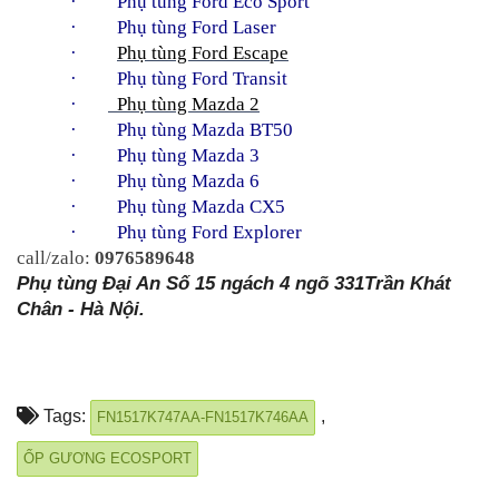
·     
Phụ tùng Ford Eco Sport
·     
Phụ tùng Ford Laser
·         
Phụ tùng Ford Escape
·     
Phụ tùng Ford Transit
·       
  Phụ tùng Mazda 2
·     
Phụ tùng Mazda BT50
·     
Phụ tùng Mazda 3
·     
Phụ tùng Mazda 6
·     
Phụ tùng Mazda CX5
·     
Phụ tùng Ford Explorer
call/zalo: 
0976589648
Phụ tùng Đại An Số 15 ngách 4 ngõ 331Trần Khát 
Chân - Hà Nội.
Tags:
,
FN1517K747AA-FN1517K746AA
ỐP GƯƠNG ECOSPORT