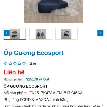
Ốp Gương Ecosport
(
0
)
Liên hệ
FN1517K747AA
Mã sản phẩm:
ỐP GƯƠNG ECOSPORT
Mã sản phẩm : FN1517K47AA-FN1517K46AA
Phụ tùng FORD & MAZDA chính hãng
Sản phẩm chính hãng được phân phối bởi phụ tùng FORD