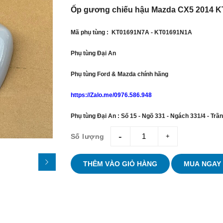
Ốp gương chiếu hậu Mazda CX5 2014 
Mã phụ tùng : KT01691N7A - KT01691N1A
Phụ tùng Đại An
Phụ tùng Ford & Mazda chính hãng
https://Zalo.me/0976.586.948
Phụ tùng Đại An : Số 15 - Ngõ 331 - Ngách 331/4 - Trầ
Số lượng
giam
tang
THÊM VÀO GIỎ HÀNG
MUA NGAY