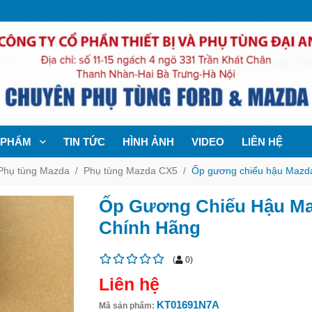
 PHẨM
TIN TỨC
HÌNH ẢNH
VIDEO
LIÊN HỆ
Phụ tùng Mazda
Phụ tùng Mazda CX5
Ốp gương chiếu hậu Mazd
Ốp Gương Chiếu Hậu Ma
Chính Hãng
(
0
)
Liên hệ
KT01691N7A
Mã sản phẩm: