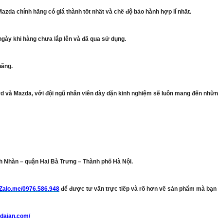
azda chính hãng có giá thành tốt nhất và chế độ bảo hành hợp lí nhất.
ngày khi hàng chưa lắp lên và đã qua sử dụng.
hãng.
d và Mazda, với đội ngũ nhân viên dày dặn kinh nghiệm sẽ luôn mang đến những
nh Nhàn – quận Hai Bà Trưng – Thành phố Hà Nội.
/Zalo.me/0976.586.948
để được tư vấn trực tiếp và rõ hơn về sản phẩm mà bạn
gdaian.com/