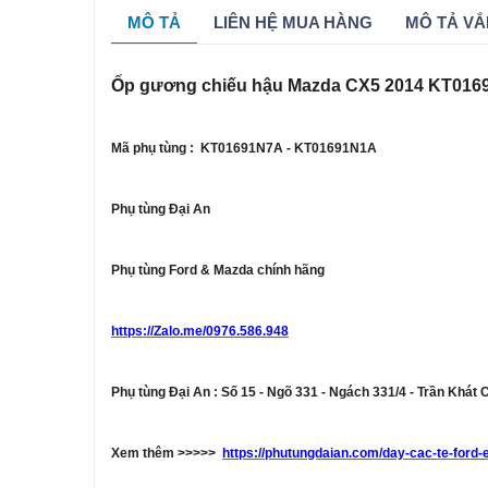
MÔ TẢ
LIÊN HỆ MUA HÀNG
MÔ TẢ VẮ
Ốp gương chiếu hậu Mazda CX5 2014 KT016
Mã phụ tùng : KT01691N7A - KT01691N1A
Phụ tùng Đại An
Phụ tùng Ford & Mazda chính hãng
https://Zalo.me/0976.586.948
Phụ tùng Đại An : Số 15 - Ngõ 331 - Ngách 331/4 - Trần Khát 
Xem thêm >>>>>
https://phutungdaian.com/day-cac-te-ford