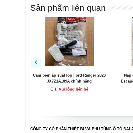
Sản phẩm liên quan
anger 2023
Nắp giàn cò Ford Mondeo 2.3 Ford
Đèn 
ãng
Escape 2.3 6M8G6M293BN chính hãng
ệ
Giá:
Vui lòng liên hệ
CÔNG TY CỔ PHẦN THIẾT BỊ VÀ PHỤ TÙNG Ô TÔ ĐẠI 