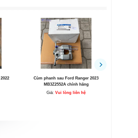
 2023
Ống gió nạp Ford Everest 2.0
Máy phát F
EB3G9R504AB chính hãng
2013
Giá:
Vui lòng liên hệ