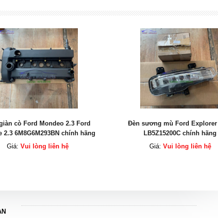
sương mù Ford Explorer 2022
Cùm phanh sau Ford Ranger
LB5Z15200C chính hãng
MB3Z2552A chính hãng
Giá:
Vui lòng liên hệ
Giá:
Vui lòng liên hệ
AN