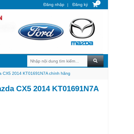
0
Đăng nhập
Đăng ký
a CX5 2014 KT01691N7A chính hãng
zda CX5 2014 KT01691N7A