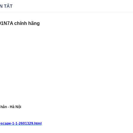
N TẮT
91N7A chính hãng
Chân - Hà Nội
-escape-1-1-2601329.html