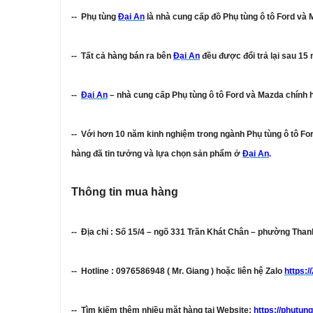
-- Phụ tùng
Đại An
là nhà cung cấp đồ Phụ tùng ô tô Ford và M
-- Tất cả hàng bán ra bên
Đại An
đều được đổi trả lại sau 15 
--
Đại An
– nhà cung cấp Phụ tùng ô tô Ford và Mazda chính 
-- Với hơn 10 năm kinh nghiệm trong ngành Phụ tùng ô tô For
hàng đã tin tưởng và lựa chọn sản phẩm ở
Đại An
.
Thông tin mua hàng
-- Địa chỉ : Số 15/4 – ngõ 331 Trần Khát Chân – phường Tha
-- Hotline : 0976586948 ( Mr. Giang ) hoặc liên hệ Zalo
https:/
-- Tìm kiếm thêm nhiều mặt hàng tại Website:
https://phutun