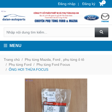
0
Đăng nhập
Đăng ký
MENU
Trang chủ
Phụ tùng Mazda, Ford , phụ tùng ô tô
Phụ tùng Ford
Phụ tùng Ford Focus
ỐNG HƠI THỪA FOCUS