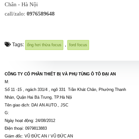
Chân - Hà Nội
call/zalo:
0976589648
Tags:
,
ống hơi thừa focus
ford focus
CÔNG TY CỔ PHẦN THIẾT BỊ VÀ PHỤ TÙNG Ô TÔ ĐẠI AN
M:
Số 11 -15 , ngách 331/4 , ngõ 331 Trần Khát Chân, Phường Thanh
Nhàn, Quận Hai Bà Trưng, TP.Hà Nội
Tên giao dịch: DAI AN AUTO., JSC
G:
Ngày hoạt động: 24/08/2012
Điện thoại: 0979813883
Giám đốc: VŨ ĐỨC AN / VŨ ĐỨC AN