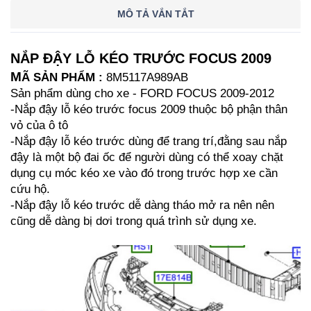
MÔ TẢ VẮN TẮT
NẮP ĐẬY LỖ KÉO TRƯỚC FOCUS 2009
M
Ã SẢN PHẨM : 
8M5117A989AB
Sản phẩm dùng cho xe - FORD FOCUS 2009-2012
-Nắp đậy lỗ kéo trước focus 2009 thuộc bộ phận thân 
vỏ của ô tô
-Nắp đậy lỗ kéo trước dùng để trang trí,đằng sau nắp 
đậy là một bộ đai ốc để người dùng có thể xoay chặt 
dụng cụ móc kéo xe vào đó trong trước hợp xe cần 
cứu hộ.
-Nắp đậy lỗ kéo trước dễ dàng tháo mở ra nên nên 
cũng dễ dàng bị dơi trong quá trình sử dụng xe.