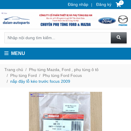
0
Đăng nhập
Đăng ký
MENU
Trang chủ
Phụ tùng Mazda, Ford , phụ tùng ô tô
Phụ tùng Ford
Phụ tùng Ford Focus
nắp đậy lỗ kéo trước focus 2009