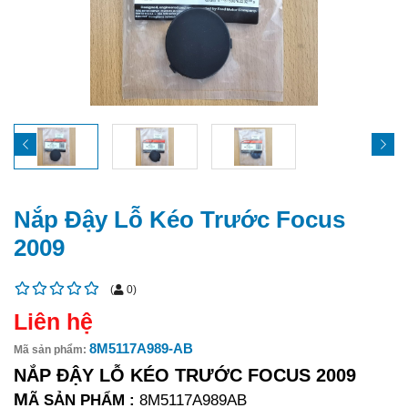
Nắp Đậy Lỗ Kéo Trước Focus
2009
(
0
)
Liên hệ
8M5117A989-AB
Mã sản phẩm:
NẮP ĐẬY LỖ KÉO TRƯỚC FOCUS 2009
M
Ã SẢN PHẨM : 
8M5117A989AB