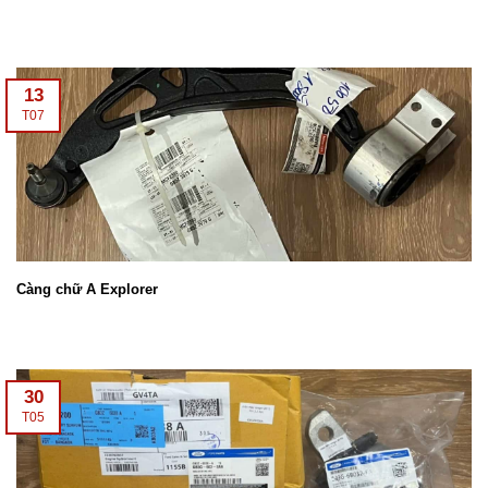
13
T07
Càng chữ A Explorer
30
T05