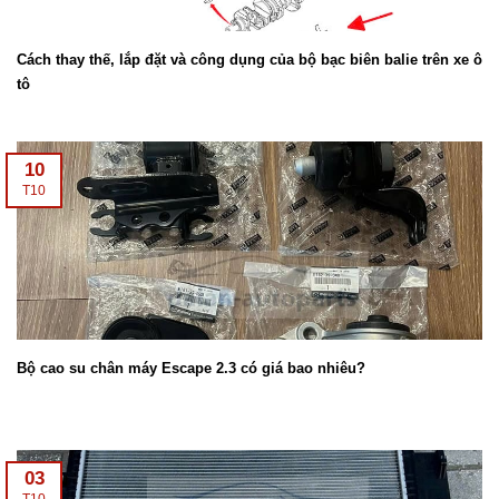
Cách thay thế, lắp đặt và công dụng của bộ bạc biên balie trên xe ô
tô
10
T10
Bộ cao su chân máy Escape 2.3 có giá bao nhiêu?
03
T10