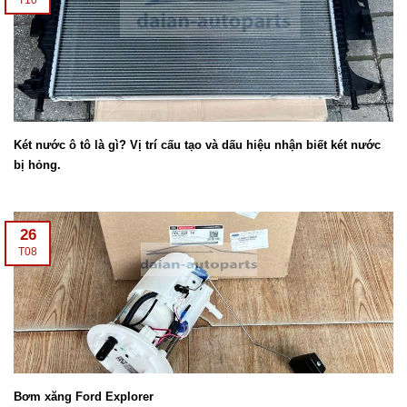
Két nước ô tô là gì? Vị trí cấu tạo và dấu hiệu nhận biết két nước
bị hỏng.
26
T08
Bơm xăng Ford Explorer