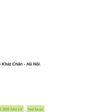
 Khát Chân - Hà Nội.
,
 2009 SAU LH
ford focus