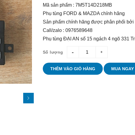
Mã sản phẩm : 7M5T14D218MB
Phụ tùng FORD & MAZDA chính hãng
Sản phẩm chính hãng được phân phối bởi
Call/zalo : 0976589648
Phụ tùng ĐẠI AN số 15 ngách 4 ngõ 331 T
Số lượng
giam
tang
THÊM VÀO GIỎ HÀNG
MUA NGAY