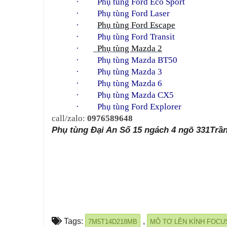
·     
Phụ tùng Ford Eco Sport
·     
Phụ tùng Ford Laser
·         
Phụ tùng Ford Escape
·     
Phụ tùng Ford Transit
·       
  Phụ tùng Mazda 2
·     
Phụ tùng Mazda BT50
·     
Phụ tùng Mazda 3
·     
Phụ tùng Mazda 6
·     
Phụ tùng Mazda CX5
·     
Phụ tùng Ford Explorer
call/zalo: 
0976589648
Phụ tùng Đại An Số 15 ngách 4 ngõ 331Trần
Tags:
,
7M5T14D218MB
MÔ TƠ LÊN KÍNH FOCUS