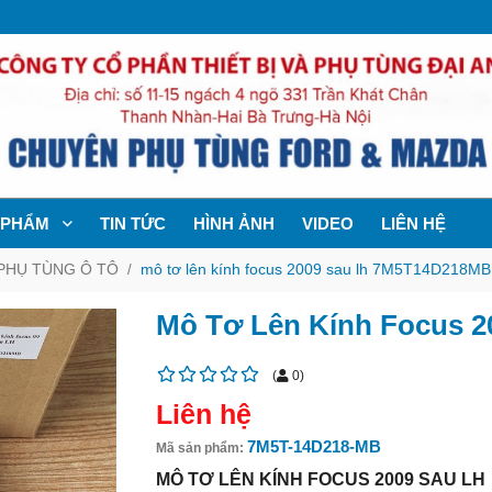
 PHẨM
TIN TỨC
HÌNH ẢNH
VIDEO
LIÊN HỆ
PHỤ TÙNG Ô TÔ
mô tơ lên kính focus 2009 sau lh 7M5T14D218MB
Mô Tơ Lên Kính Focus 
(
0
)
Liên hệ
7M5T-14D218-MB
Mã sản phẩm:
MÔ TƠ LÊN KÍNH FOCUS 2009 SAU LH