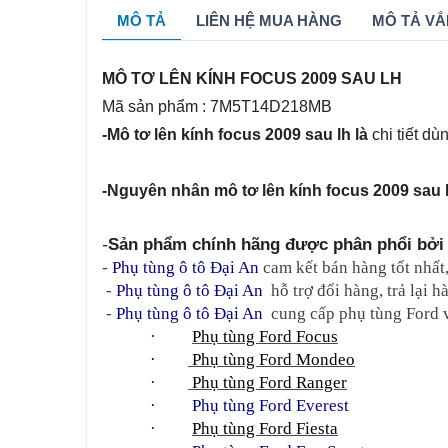
MÔ TẢ
LIÊN HỆ MUA HÀNG
MÔ TẢ VẮ
MÔ TƠ LÊN KÍNH FOCUS 2009 SAU LH
Mã sản phẩm : 7M5T14D218MB
-Mô tơ lên kính focus 2009 sau lh là
chi tiết dù
-Nguyên nhân mô tơ lên kính focus 2009 sau 
-
Sản phẩm chính hãng được phân phổi bởi 
- 
Phụ tùng ô tô Đại An
 cam kết bán hàng tốt nhất
 - 
Phụ tùng ô tô Đại An
  hỗ trợ đổi hàng, trả lại
 - 
Phụ tùng ô tô Đại An
  cung cấp phụ tùng Ford 
·         
Phụ tùng Ford Focus
·        
 Phụ tùng Ford Mondeo
·        
 Phụ tùng Ford Ranger
·     
Phụ tùng Ford Everest
·         
Phụ tùng Ford Fiesta