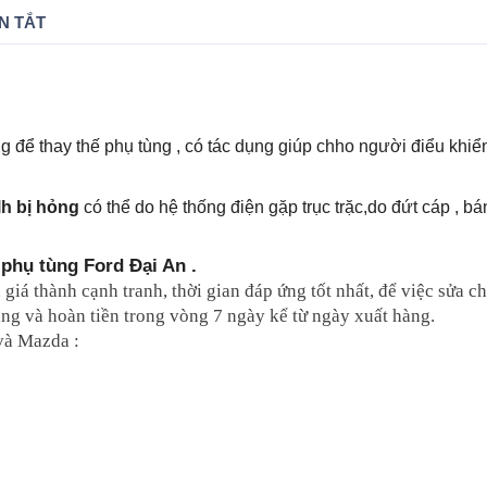
N TẮT
ng để thay thế phụ tùng , có tác dụng giúp chho người điểu khi
lh bị hỏng
có thể do hệ thống điện gặp trục trặc,do đứt cáp , b
phụ tùng Ford Đại An .
, giá thành cạnh tranh, thời gian đáp ứng tốt nhất, để việc sửa
 hàng và hoàn tiền trong vòng 7 ngày kể từ ngày xuất hàng.
và Mazda :