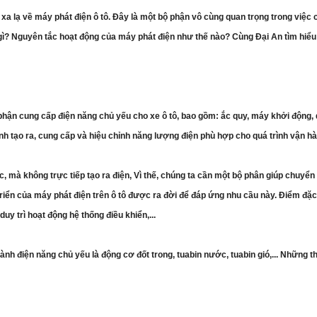
a lạ về máy phát điện ô tô. Đây là một bộ phận vô cùng quan trọng trong việc 
gì? Nguyên tắc hoạt động của máy phát điện như thế nào? Cùng Đại An tìm hiểu 
phận cung cấp điện năng chủ yếu cho xe ô tô, bao gồm: ắc quy, máy khởi động, dâ
hính tạo ra, cung cấp và hiệu chỉnh năng lượng điện phù hợp cho quá trình vận h
c, mà không trực tiếp tạo ra điện, Vì thế, chúng ta cần một bộ phân giúp chuy
 triển của máy phát điện trên ô tô được ra đời để đáp ứng nhu cầu này. Điểm đặc
uy trì hoạt động hệ thống điều khiển,...
h điện năng chủ yếu là động cơ đốt trong, tuabin nước, tuabin gió,... Những 