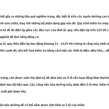
ó thể gây ra những hậu quả nghiêm trọng, đặc biệt là trên các tuyến đường cao
ành sửa chữa, thay thế những bộ phận đang gặp vấn đề. Quy trình kiểm tra máy 
n kế để đo điện áp giữa các đầu cực của bình ắc quy. nếu điện áp trên 12V thì có
òng/phút để làm nóng động cơ.
ủa ắc quy. Nếu điện áp dao động khoảng 13 - 14,5V thì chứng tỏ rằng máy phát đ
Bên cạnh đó, nên kết hợp kiểm tra bằng cách bật các thiết bị điện, điều hòa,..
rọng, cần được tuân thủ định kỳ để đảm bảo xe ô tô vẫn hoạt động bình thường.
 đảm bảo độ hiệu quả. Các công việc bảo dưỡng máy phát điện ô tô như: kiểm tra 
 suốt giai đoạn này.
g lần bảo dưỡng để có thể nắm được tình hình xe ô tô của mình.