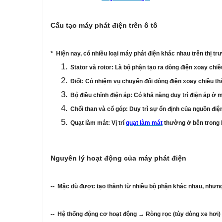
Cấu tạo máy phát điện trên ô tô
* Hiện nay, có nhiều loại máy phát điện khác nhau trên thị 
Stator và rotor: Là bộ phận tạo ra dòng điện xoay chiề
Điốt: Có nhiệm vụ chuyển đổi dòng điện xoay chiều thà
Bộ điều chỉnh điện áp: Có khả năng duy trì điện áp ở 
Chổi than và cổ góp: Duy trì sự ổn định của nguồn điệ
Quạt làm mát: Vị trí
quạt làm mát
thường ở bên trong h
Nguyên lý hoạt động của máy phát điện
-- Mặc dù được tạo thành từ nhiều bộ phận khác nhau, nhưng 
-- Hệ thống động cơ hoạt động → Ròng rọc (tùy dòng xe hơi