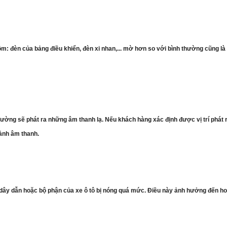
ồm: đèn của bảng điều khiển, đèn xi nhan,... mờ hơn so với bình thường cũng l
ường sẽ phát ra những âm thanh lạ. Nếu khách hàng xác định được vị trí phát r
hành âm thanh.
 dây dẫn hoặc bộ phận của xe ô tô bị nóng quá mức. Điều này ảnh hưởng đến h