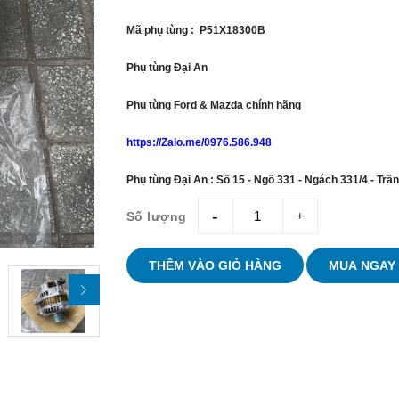
Mã phụ tùng : P51X18300B
Phụ tùng Đại An
Phụ tùng Ford & Mazda chính hãng
https://Zalo.me/0976.586.948
Phụ tùng Đại An : Số 15 - Ngõ 331 - Ngách 331/4 - Trầ
Số lượng
giam
tang
THÊM VÀO GIỎ HÀNG
MUA NGAY