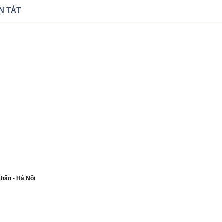
N TẮT
Chân - Hà Nội