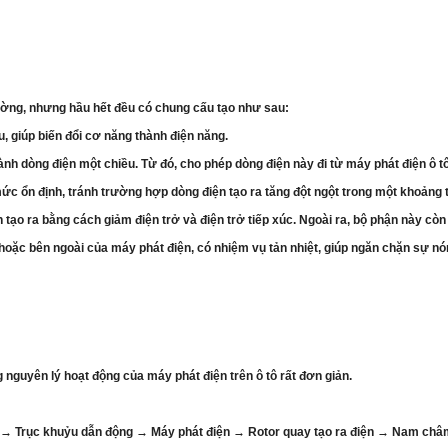
trường, nhưng hầu hết đều có chung cấu tạo như sau:
u, giúp biến đổi cơ năng thành điện năng.
nh dòng điện một chiều. Từ đó, cho phép dòng điện này đi từ máy phát điện ô tô
mức ổn định, tránh trường hợp dòng điện tạo ra tăng đột ngột trong một khoảng 
n tạo ra bằng cách giảm điện trở và điện trở tiếp xúc. Ngoài ra, bộ phận này 
oặc bên ngoài của máy phát điện, có nhiệm vụ tản nhiệt, giúp ngăn chặn sự n
nguyên lý hoạt động của máy phát điện trên ô tô rất đơn giản.
) → Trục khuỷu dẫn động → Máy phát điện → Rotor quay tạo ra điện → Nam châm