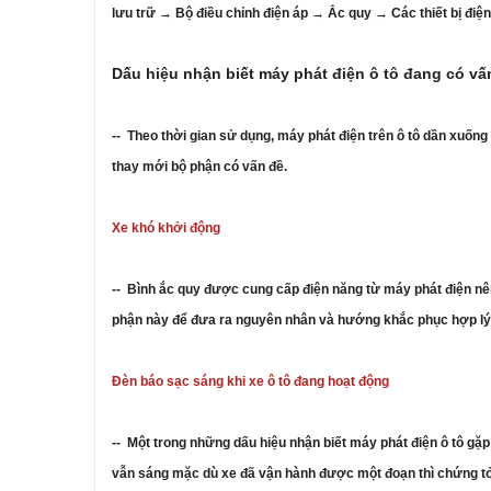
lưu trữ → Bộ điều chỉnh điện áp → Ắc quy → Các thiết bị điện
Dấu hiệu nhận biết máy phát điện ô tô đang có v
-- Theo thời gian sử dụng, máy phát điện trên ô tô dần xuố
thay mới bộ phận có vấn đề.
Xe khó khởi động
-- Bình ắc quy được cung cấp điện năng từ máy phát điện nên
phận này để đưa ra nguyên nhân và hướng khắc phục hợp lý
Đèn báo sạc sáng khi xe ô tô đang hoạt động
-- Một trong những dấu hiệu nhận biết máy phát điện ô tô gặp
vẫn sáng mặc dù xe đã vận hành được một đoạn thì chứng tỏ