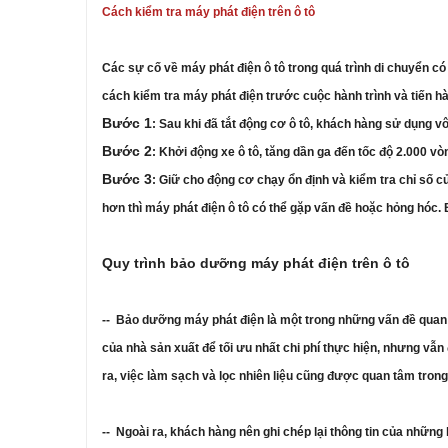
Cách kiểm tra máy phát điện trên ô tô
Các sự cố về máy phát điện ô tô trong quá trình di chuyển c
cách kiểm tra máy phát điện trước cuộc hành trình và tiến h
Bước 1
: Sau khi đã tắt động cơ ô tô, khách hàng sử dụng vô
Bước 2
: Khởi động xe ô tô, tăng dần ga đến tốc độ 2.000 v
Bước 3
: Giữ cho động cơ chạy ổn định và kiểm tra chỉ số c
hơn thì máy phát điện ô tô có thể gặp vấn đề hoặc hỏng hóc. 
Quy trình bảo dưỡng máy phát điện trên ô tô
-- Bảo dưỡng máy phát điện là một trong những vấn đề quan t
của nhà sản xuất để tối ưu nhất chi phí thực hiện, nhưng vẫn
ra, việc làm sạch và lọc nhiên liệu cũng được quan tâm trong
-- Ngoài ra, khách hàng nên ghi chép lại thông tin của nhữn