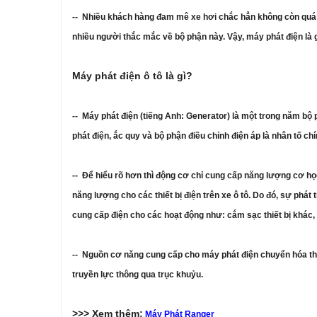
-- Nhiều khách hàng đam mê xe hơi chắc hẳn không còn quá x
nhiều người thắc mắc về bộ phận này. Vậy, máy phát điện là 
Máy phát điện ô tô là gì?
-- Máy phát điện (tiếng Anh: Generator) là một trong năm bộ 
phát điện, ắc quy và bộ phận điều chỉnh điện áp là nhân tố c
-- Để hiểu rõ hơn thì động cơ chỉ cung cấp năng lượng cơ họ
năng lượng cho các thiết bị điện trên xe ô tô. Do đó, sự phát
cung cấp điện cho các hoạt động như: cắm sạc thiết bị khác, d
-- Nguồn cơ năng cung cấp cho máy phát điện chuyển hóa thàn
truyền lực thông qua trục khuỷu.
>>> Xem thêm:
Máy Phát Ranger