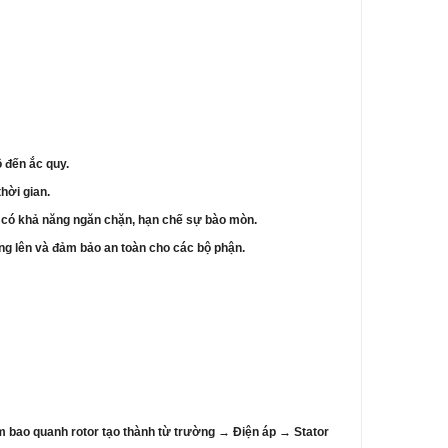
 đến ắc quy.
thời gian.
còn có khả năng ngăn chặn, hạn chế sự bào mòn.
óng lên và đảm bảo an toàn cho các bộ phận.
 bao quanh rotor tạo thành từ trường → Điện áp → Stator