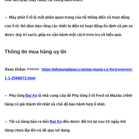
như đèn pha, máy radio, hệ thống điều khiển.
-- Máy phát ô tô là một phần quan trọng của hệ thống điện và hoạt động
của ô tô. Nó đảm bảo rằng các thiết bị điện tử hoạt động ổn định và pin xe
được duy trì sạch, giúp xe vận hành một cách trơn tru và hiệu quả.
Thông tin mua hàng uy tín
Xem thêm >>>>>
https://phutungdaian.com/op-mang-ca-ford-everest-
1-1-2566672.html
-- Phụ tùng
Đại An
là nhà cung cấp đồ Phụ tùng ô tô Ford và Mazda chính
hãng có giá thành tốt nhất và chế độ bảo hành hợp lí nhất.
-- Tất cả hàng bán ra bên
Đại An
đều được đổi trả lại sau 15 ngày khi
hàng chưa lắp lên và đã qua sử dụng.