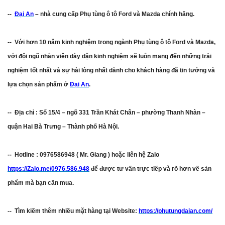
--
Đại An
– nhà cung cấp Phụ tùng ô tô Ford và Mazda chính hãng.
-- Với hơn 10 năm kinh nghiệm trong ngành Phụ tùng ô tô Ford và Mazda,
với đội ngũ nhân viên dày dặn kinh nghiệm sẽ luôn mang đến những trải
nghiệm tốt nhất và sự hài lòng nhất dành cho khách hàng đã tin tưởng và
lựa chọn sản phẩm ở
Đại An
.
-- Địa chỉ : Số 15/4 – ngõ 331 Trần Khát Chân – phường Thanh Nhàn –
quận Hai Bà Trưng – Thành phố Hà Nội.
-- Hotline : 0976586948 ( Mr. Giang ) hoặc liên hệ Zalo
https://Zalo.me/0976.586.948
để được tư vấn trực tiếp và rõ hơn về sản
phẩm mà bạn cần mua.
-- Tìm kiếm thêm nhiều mặt hàng tại Website:
https://phutungdaian.com/