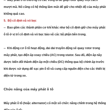
-- Máy phát ô tô thường có các vòng bi để giúp rotor quay một cách
mượt mà. Nó cũng có hệ thống làm mát để giữ cho nhiệt độ của máy phát
không quá cao.
5. Bộ cố định và vỏ bọc
-- Bao gồm các thành phần cơ khí khác như bộ cố định giữ cho máy phát
ô tô ở vị trí cố định và vỏ bọc bảo vệ các bộ phận bên trong.
-- Khi động cơ ô tô hoạt động, đai đai truyền động sẽ quay rotor trong
máy phát, tạo điện áp xoay chiều (AC) trong stator. Sau đó, điện áp này
được biến đổi thành điện áp một chiều (DC) thông qua bộ chỉnh áp trước
khi được sử dụng để sạc pin ô tô và cung cấp nguồn điện cho các thiết bị
điện tử trong xe.
Chức năng của máy phát ô tô
Máy phát ô tô (hoặc alternator) có một số chức năng chính trong hệ thống