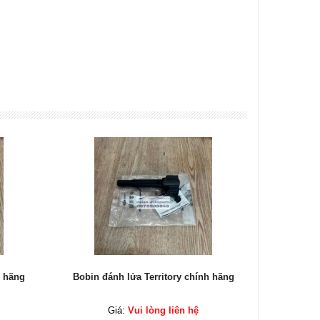
h hãng
Bobin đánh lửa Territory chính hãng
Bobin đá
Giá:
Vui lòng liên hệ