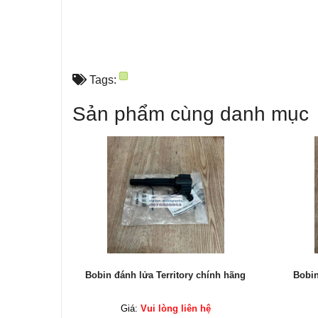
Tags:
Sản phẩm cùng danh mục
hính hãng
Bobin đánh lửa Territory chính hãng
Bobin
ệ
Giá:
Vui lòng liên hệ