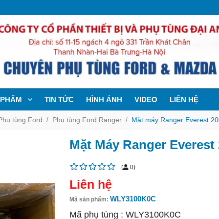
 PHẨM
TIN TỨC
HÌNH ẢNH
VIDEO
LIÊN HỆ
Phụ tùng Ford
Phụ tùng Ford Ranger
Mặt máy Ranger Everest 2
Mặt Máy Ranger Everest
(
0
)
Liên hệ
WLY3100K0C
Mã sản phẩm:
Mã phụ tùng : WLY3100K0C