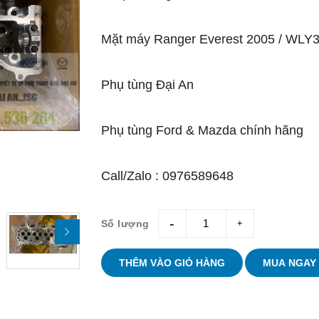
Mặt máy Ranger Everest 2005 / WL
Phụ tùng Đại An
Phụ tùng Ford & Mazda chính hãng
Call/Zalo : 0976589648
Số lượng
giam
tang
THÊM VÀO GIỎ HÀNG
MUA NGAY