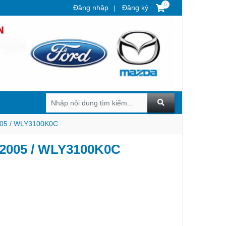
0
Đăng nhập
Đăng ký
005 / WLY3100K0C
 2005 / WLY3100K0C