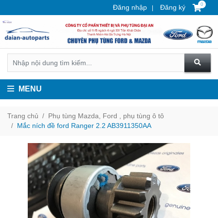
0
Đăng nhập
Đăng ký
MENU
Trang chủ
Phụ tùng Mazda, Ford , phụ tùng ô tô
Mắc ních đề ford Ranger 2.2 AB3911350AA