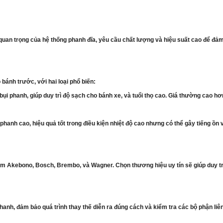
an trọng của hệ thống phanh đĩa, yêu cầu chất lượng và hiệu suất cao để đảm b
ánh trước, với hai loại phổ biến:
bụi phanh, giúp duy trì độ sạch cho bánh xe, và tuổi thọ cao. Giá thường cao h
hanh cao, hiệu quả tốt trong điều kiện nhiệt độ cao nhưng có thể gây tiếng ồn v
 Akebono, Bosch, Brembo, và Wagner. Chọn thương hiệu uy tín sẽ giúp duy trì
hanh, đảm bảo quá trình thay thế diễn ra đúng cách và kiểm tra các bộ phận li