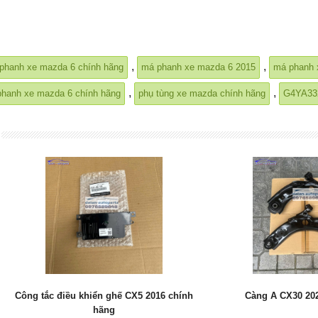
,
,
phanh xe mazda 6 chính hãng
má phanh xe mazda 6 2015
má phanh x
,
,
 phanh xe mazda 6 chính hãng
phụ tùng xe mazda chính hãng
G4YA33
c điều khiển ghế CX5 2016 chính
Càng A CX30 2021 chính h
hãng