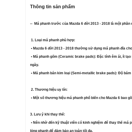
Thông tin sản phẩm
-- Má phanh trước của Mazda 6 đời 2013 - 2018 là một phần qu
1. Loại má phanh phù hợp:
• Mazda 6 đời 2013 - 2018 thường sử dụng má phanh đĩa cho b
• Má phanh gốm (Ceramic brake pads): Đặc tính êm ái, ít tạo 
ngày.
• Má phanh bán kim loại (Semi-metallic brake pads): Độ bám p
2. Thương hiệu uy tín:
• Một số thương hiệu má phanh phổ biến cho Mazda 6 bao gồm
3. Lưu ý khi thay thế:
• Nên nhờ đến kỹ thuật viên có kinh nghiệm để thay thế má p
lỏng phanh để đảm bảo an toàn tối đa.