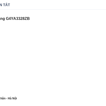
N TẮT
hãng G4YA3328ZB
Chân - Hà Nội