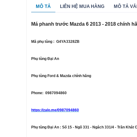
MÔ TẢ
LIÊN HỆ MUA HÀNG
MÔ TẢ VẮ
Má phanh trước Mazda 6 2013 - 2018 chính 
Mã phụ tùng : G4YA3328ZB
Phụ tùng Đại An
Phụ tùng Ford & Mazda chính hãng
Phone: 0987094860
https://zalo.me/0987094860
Phụ tùng Đại An : Số 15 - Ngõ 331 - Ngách 331/4 - Trần Khát 