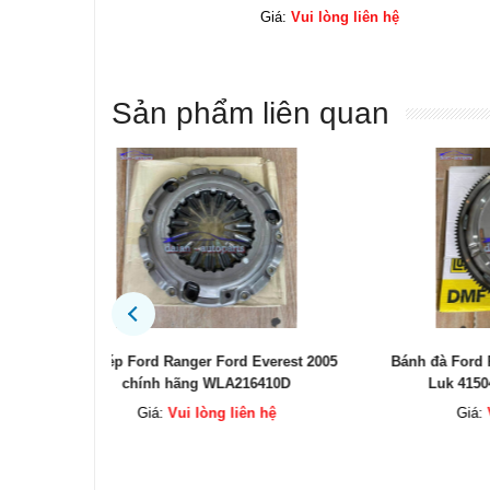
ệ
Giá:
Vui lòng liên hệ
Sản phẩm liên quan
erest 2005
Bánh đà Ford Ranger Ford Everest 2010
Bàn ép
10D
Luk 4150410100 WE0116610D
ệ
Giá:
Vui lòng liên hệ