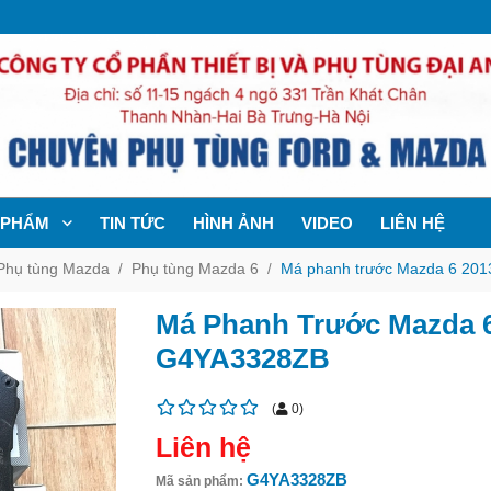
 PHẨM
TIN TỨC
HÌNH ẢNH
VIDEO
LIÊN HỆ
Phụ tùng Mazda
Phụ tùng Mazda 6
Má phanh trước Mazda 6 201
Má Phanh Trước Mazda 6
G4YA3328ZB
(
0
)
Liên hệ
G4YA3328ZB
Mã sản phẩm: