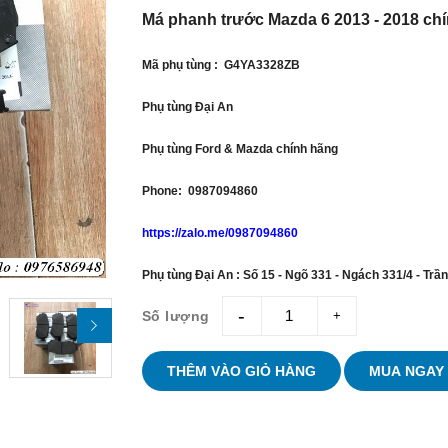
Má phanh trước Mazda 6 2013 - 2018 c
Mã phụ tùng : G4YA3328ZB
Phụ tùng Đại An
Phụ tùng Ford & Mazda chính hãng
Phone: 0987094860
https://zalo.me/0987094860
Phụ tùng Đại An : Số 15 - Ngõ 331 - Ngách 331/4 - Trầ
Số lượng
giam
tang
THÊM VÀO GIỎ HÀNG
MUA NGAY