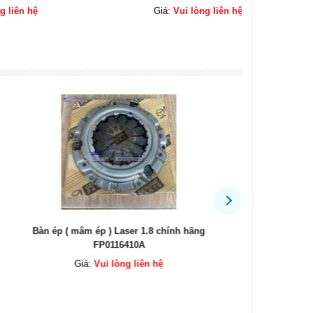
Giá:
Vui lòng liên hệ
ính hãng
Lá côn Laser chính hãng B63316460B
Cuộn cò
Giá:
Vui lòng liên hệ