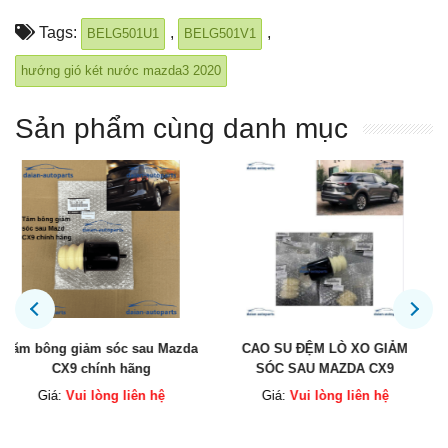
Tags:
,
,
BELG501U1
BELG501V1
hướng gió két nước mazda3 2020
Sản phẩm cùng danh mục
CAO SU ĐỆM LÒ XO GIẢM
Công tắc điều khiển ghế CX5
SÓC SAU MAZDA CX9
2016 chính hãng
Giá:
Vui lòng liên hệ
Giá:
Vui lòng liên hệ