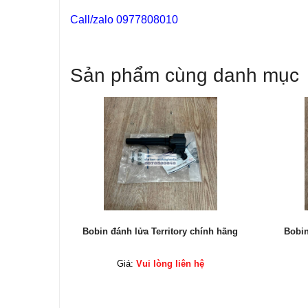
Call/zalo 0977808010
Sản phẩm cùng danh mục
hính hãng
Bobin đánh lửa Territory chính hãng
Bobin
ệ
Giá:
Vui lòng liên hệ