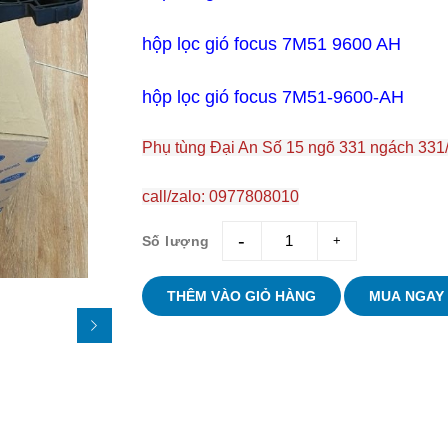
hộp lọc gió focus 7M51 9600 AH
hộp lọc gió focus 7M51-9600-AH
Phụ tùng Đại An Số 15 ngõ 331 ngách 331/
call/zalo: 0977808010
Số lượng
giam
tang
THÊM VÀO GIỎ HÀNG
MUA NGAY