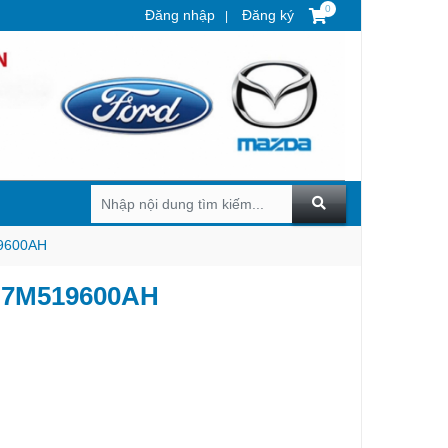
0
Đăng nhập
Đăng ký
19600AH
0 7M519600AH