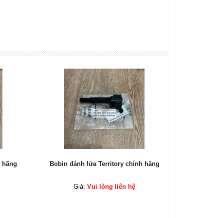
h hãng
Bobin đánh lửa Territory chính hãng
Bobin đá
Giá:
Vui lòng liên hệ