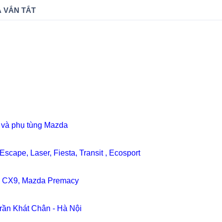
 VẮN TẮT
 và phụ tùng Mazda
scape, Laser, Fiesta, Transit , Ecosport
a CX9, Mazda Premacy
Trần Khát Chân - Hà Nội