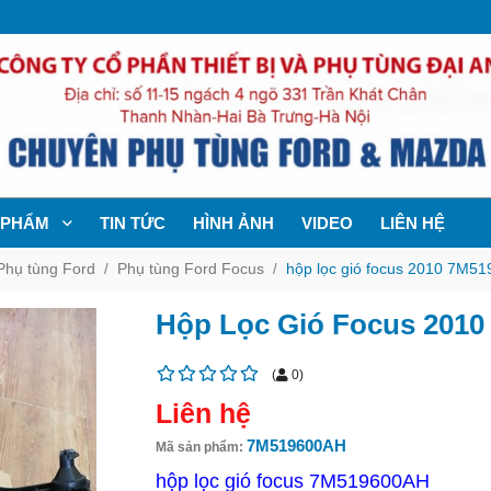
 PHẨM
TIN TỨC
HÌNH ẢNH
VIDEO
LIÊN HỆ
Phụ tùng Ford
Phụ tùng Ford Focus
hộp lọc gió focus 2010 7M5
Hộp Lọc Gió Focus 201
(
0
)
Liên hệ
7M519600AH
Mã sản phẩm:
hộp lọc gió focus 7M519600AH