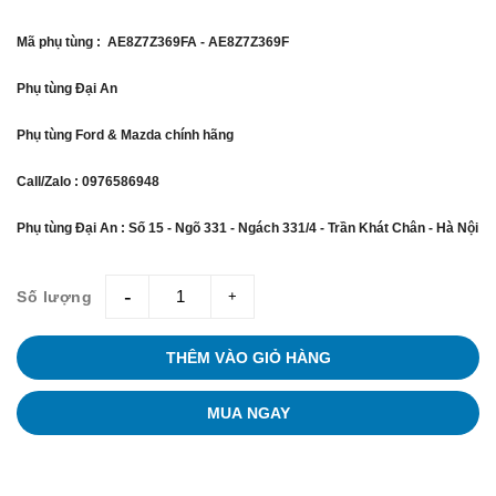
Mã phụ tùng : AE8Z7Z369FA - AE8Z7Z369F
Phụ tùng Đại An
Phụ tùng Ford & Mazda chính hãng
Call/Zalo : 0976586948
Phụ tùng Đại An : Số 15 - Ngõ 331 - Ngách 331/4 - Trần Khát Chân - Hà Nội
Số lượng
giam
tang
THÊM VÀO GIỎ HÀNG
MUA NGAY