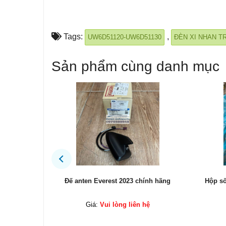
Tags:
,
UW6D51120-UW6D51130
ĐÈN XI NHAN T
Sản phẩm cùng danh mục
ính hãng
Hộp số Ford Explorer 2017 chính hãng
Két s
ệ
Giá:
Vui lòng liên hệ