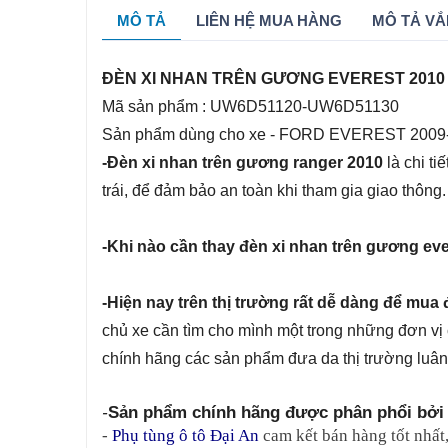
MÔ TẢ
LIÊN HỆ MUA HÀNG
MÔ TẢ VẮ
ĐÈN XI NHAN TRÊN GƯƠNG EVEREST 2010
Mã sản phẩm : UW6D51120-UW6D51130
Sản phẩm dùng cho xe - FORD EVEREST 2009
-Đèn xi nhan trên gương ranger 2010
là chi t
trái, để đảm bảo an toàn khi tham gia giao thông.
-Khi nào cần thay đèn xi nhan trên gương eve
-Hiện nay trên thị trường rất dễ dàng để mu
chủ xe cần tìm cho mình một trong những đơn vị
chính hãng các sản phẩm đưa da thị trường luân
-
Sản phẩm chính hãng được phân phổi bởi 
- 
Phụ tùng ô tô Đại An
 cam kết bán hàng tốt nhất