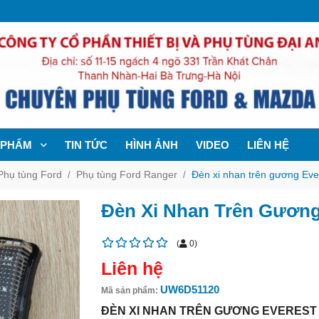
 PHẨM
TIN TỨC
HÌNH ẢNH
VIDEO
LIÊN HỆ
Phụ tùng Ford
Phụ tùng Ford Ranger
Đèn xi nhan trên gương Eve
Đèn Xi Nhan Trên Gương
(
0
)
Liên hệ
UW6D51120
Mã sản phẩm:
ĐÈN XI NHAN TRÊN GƯƠNG EVEREST 