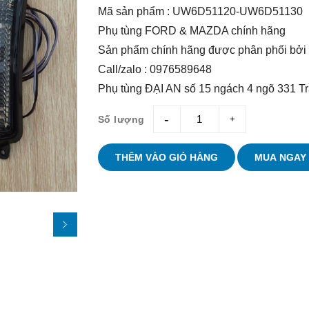
Mã sản phẩm : UW6D51120-UW6D51130
Phụ tùng FORD & MAZDA chính hãng
Sản phẩm chính hãng được phân phối bởi
Call/zalo : 0976589648
Phụ tùng ĐẠI AN số 15 ngách 4 ngõ 331 T
Số lượng
giam
tang
THÊM VÀO GIỎ HÀNG
MUA NGAY