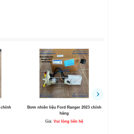
3 chính
Bộ côn Everest 2.2 chính hãng
Mô tơ cửa 
Giá:
Vui lòng liên hệ