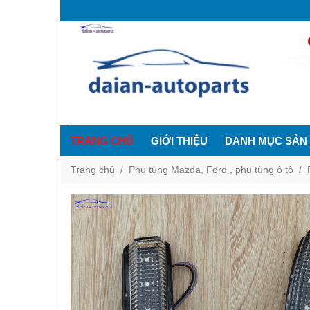
TRANG CHỦ
GIỚI THIỆU
DANH MỤC SẢN
Trang chủ
Phụ tùng Mazda, Ford , phụ tùng ô tô