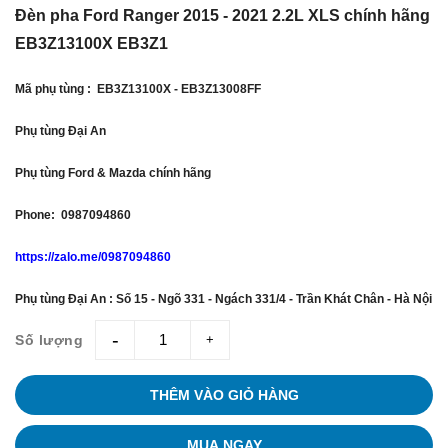
Đèn pha Ford Ranger 2015 - 2021 2.2L XLS chính hãng
EB3Z13100X EB3Z1
Mã phụ tùng : EB3Z13100X - EB3Z13008FF
Phụ tùng Đại An
Phụ tùng Ford & Mazda chính hãng
Phone: 0987094860
https://zalo.me/0987094860
Phụ tùng Đại An : Số 15 - Ngõ 331 - Ngách 331/4 - Trần Khát Chân - Hà Nội
Số lượng
giam
tang
THÊM VÀO GIỎ HÀNG
MUA NGAY