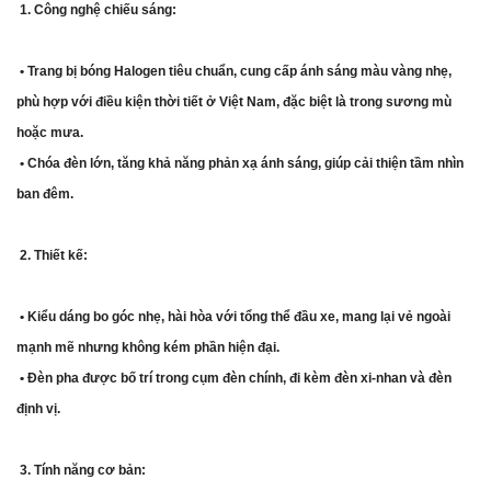
1. Công nghệ chiếu sáng:
• Trang bị bóng Halogen tiêu chuẩn, cung cấp ánh sáng màu vàng nhẹ,
phù hợp với điều kiện thời tiết ở Việt Nam, đặc biệt là trong sương mù
hoặc mưa.
• Chóa đèn lớn, tăng khả năng phản xạ ánh sáng, giúp cải thiện tầm nhìn
ban đêm.
2. Thiết kế:
• Kiểu dáng bo góc nhẹ, hài hòa với tổng thể đầu xe, mang lại vẻ ngoài
mạnh mẽ nhưng không kém phần hiện đại.
• Đèn pha được bố trí trong cụm đèn chính, đi kèm đèn xi-nhan và đèn
định vị.
3. Tính năng cơ bản: