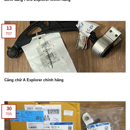
13
T07
Càng chữ A Explorer chính hãng
30
T05