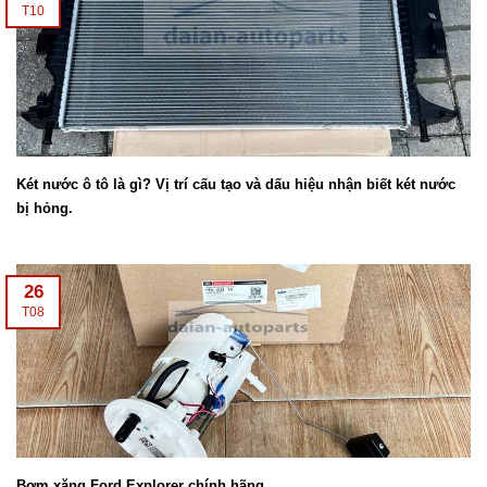
T10
Két nước ô tô là gì? Vị trí cấu tạo và dấu hiệu nhận biết két nước
bị hỏng.
26
T08
Bơm xăng Ford Explorer chính hãng