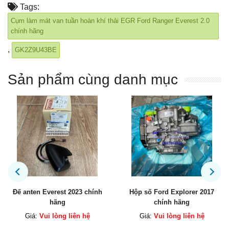
Tags:
Cụm làm mát van tuần hoàn khí thải EGR Ford Ranger Everest 2.0
chính hãng
,
GK2Z9U43BE
Sản phẩm cùng danh mục
erest 2023 chính
Hộp số Ford Explorer 2017
Két sinh hàn
hãng
chính hãng
chí
 lòng liên hệ
Giá:
Vui lòng liên hệ
Giá:
Vui