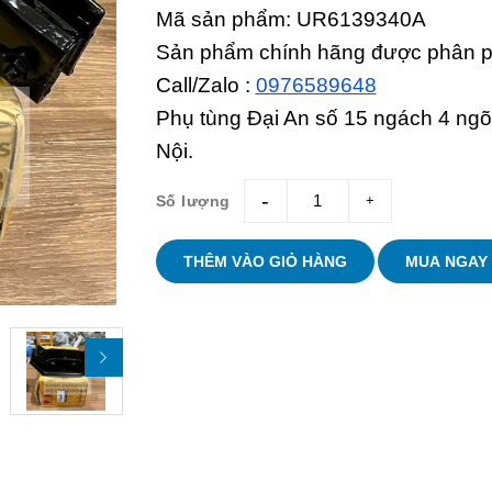
Mã sản phẩm:
UR6139340A
Sản phẩm chính hãng được phân ph
Call/Zalo :
0976589648
Phụ tùng Đại An số 15 ngách 4 ng
Nội.
Số lượng
giam
tang
THÊM VÀO GIỎ HÀNG
MUA NGAY