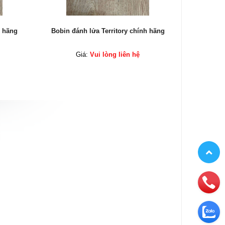
h hãng
Bobin đánh lửa Territory chính hãng
Bobin đá
Giá:
Vui lòng liên hệ