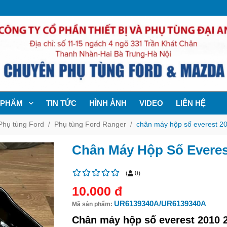
 PHẨM
TIN TỨC
HÌNH ẢNH
VIDEO
LIÊN HỆ
Phụ tùng Ford
Phụ tùng Ford Ranger
chân máy hộp số everest 
Chân Máy Hộp Số Everes
(
0
)
10.000 đ
UR6139340A/UR6139340A
Mã sản phẩm:
Chân máy hộp số everest 2010 