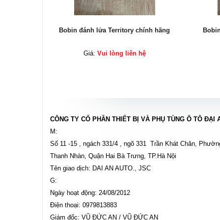
hính hãng
Bobin đánh lửa Territory chính hãng
Bobin
ệ
Giá:
Vui lòng liên hệ
CÔNG TY CỔ PHẦN THIẾT BỊ VÀ PHỤ TÙNG Ô TÔ ĐẠI 
M:
Số 11 -15 , ngách 331/4 , ngõ 331 Trần Khát Chân, Phườn
Thanh Nhàn, Quận Hai Bà Trưng, TP.Hà Nội
Tên giao dịch: DAI AN AUTO., JSC
G:
Ngày hoạt động: 24/08/2012
Điện thoại: 0979813883
Giám đốc: VŨ ĐỨC AN / VŨ ĐỨC AN