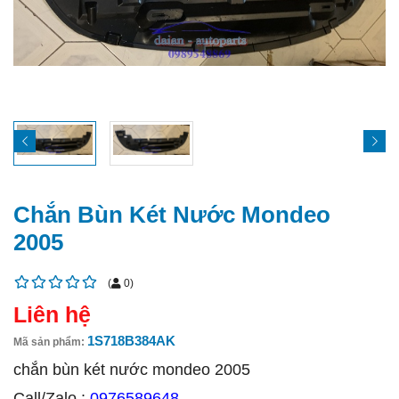
Chắn Bùn Két Nước Mondeo
2005
(
0
)
Liên hệ
1S718B384AK
Mã sản phẩm:
chắn bùn két nước mondeo 2005
Call/Zalo :
0976589648