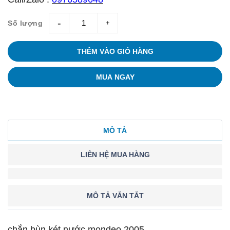
Số lượng
giam
tang
THÊM VÀO GIỎ HÀNG
MUA NGAY
MÔ TẢ
LIÊN HỆ MUA HÀNG
MÔ TẢ VẮN TẮT
chắn bùn két nước mondeo 2005