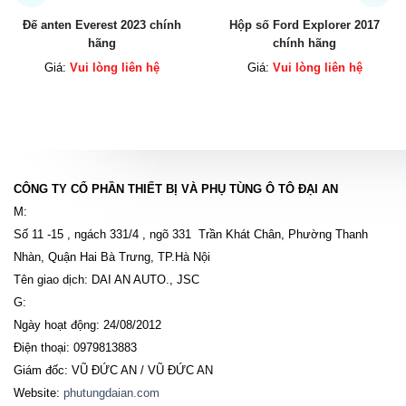
Hộp số Ford Explorer 2017
Két sinh hàn động cơ Explore
chính hãng
chính hãng
Giá:
Vui lòng liên hệ
Giá:
Vui lòng liên hệ
CÔNG TY CỔ PHẦN THIẾT BỊ VÀ PHỤ TÙNG Ô TÔ ĐẠI AN
M:
Số 11 -15 , ngách 331/4 , ngõ 331 Trần Khát Chân, Phường Thanh
Nhàn, Quận Hai Bà Trưng, TP.Hà Nội
Tên giao dịch: DAI AN AUTO., JSC
G:
Ngày hoạt động: 24/08/2012
Điện thoại: 0979813883
Giám đốc: VŨ ĐỨC AN / VŨ ĐỨC AN
Website:
phutungdaian.com