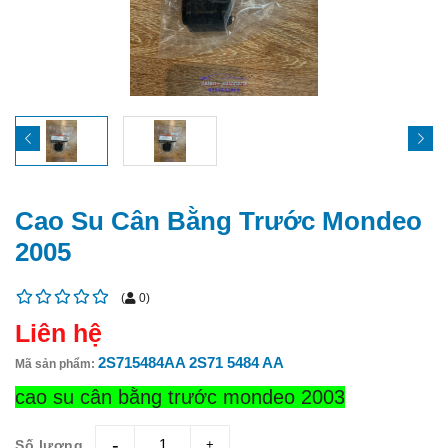
Cao Su Cân Bằng Trước Mondeo
2005
(
0
)
Liên hệ
2S715484AA 2S71 5484 AA
Mã sản phẩm:
cao su cân bằng trước mondeo 2003
Số lượng
giam
tang