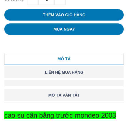
THÊM VÀO GIỎ HÀNG
MUA NGAY
MÔ TẢ
LIÊN HỆ MUA HÀNG
MÔ TẢ VẮN TẮT
cao su cân bằng trước mondeo 2003