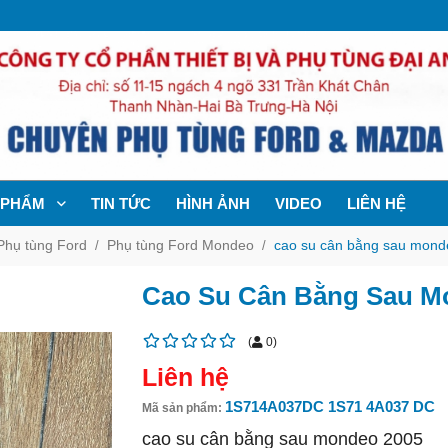
 PHẨM
TIN TỨC
HÌNH ẢNH
VIDEO
LIÊN HỆ
Phụ tùng Ford
Phụ tùng Ford Mondeo
cao su cân bằng sau mond
Cao Su Cân Bằng Sau M
(
0
)
Liên hệ
1S714A037DC 1S71 4A037 DC
Mã sản phẩm:
cao su cân bằng sau mondeo 2005