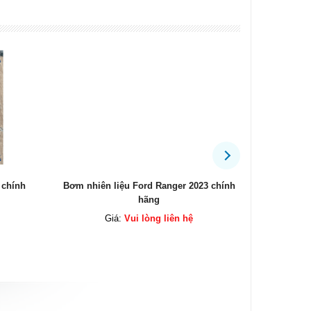
Bơm nhiên liệu Ford Ranger 2023 chính
Bộ côn Ever
hãng
Giá:
Vui lòng liên hệ
Giá:
Vui