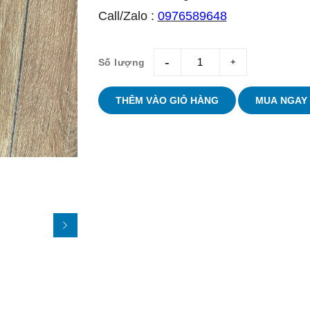
Call/Zalo :
0976589648
Số lượng
giam
tang
THÊM VÀO GIỎ HÀNG
MUA NGAY