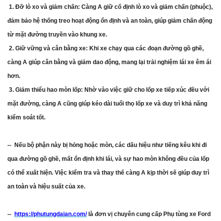
1. Đỡ lò xo và giảm chấn: Càng A giữ cố định lò xo và giảm chấn (phuộc),
đảm bảo hệ thống treo hoạt động ổn định và an toàn, giúp giảm chấn động
từ mặt đường truyền vào khung xe.
2. Giữ vững và cân bằng xe: Khi xe chạy qua các đoạn đường gồ ghề,
càng A giúp cân bằng và giảm dao động, mang lại trải nghiệm lái xe êm ái
hơn.
3. Giảm thiểu hao mòn lốp: Nhờ vào việc giữ cho lốp xe tiếp xúc đều với
mặt đường, càng A cũng giúp kéo dài tuổi thọ lốp xe và duy trì khả năng
kiểm soát tốt.
-- Nếu bộ phận này bị hỏng hoặc mòn, các dấu hiệu như tiếng kêu khi đi
qua đường gồ ghề, mất ổn định khi lái, và sự hao mòn không đều của lốp
có thể xuất hiện. Việc kiểm tra và thay thế càng A kịp thời sẽ giúp duy trì
an toàn và hiệu suất của xe.
--
https://phutungdaian.com/
là đơn vị chuyên cung cấp Phụ tùng xe Ford