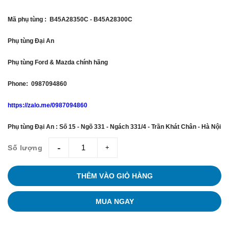
Mã phụ tùng : B45A28350C - B45A28300C
Phụ tùng Đại An
Phụ tùng Ford & Mazda chính hãng
Phone: 0987094860
https://zalo.me/0987094860
Phụ tùng Đại An : Số 15 - Ngõ 331 - Ngách 331/4 - Trần Khát Chân - Hà Nội
Số lượng
giam
tang
THÊM VÀO GIỎ HÀNG
MUA NGAY