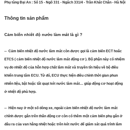
Phụ tùng Đại An : Số 15 - Ngõ 331 - Ngách 331/4 - Trần Khát Chân - Hà Nội
Thông tin sản phẩm
Cảm biến nhiêt độ nước làm mát là gì ?
-- Cảm biến nhiệt độ nước làm mát còn được gọi là cảm biến ECT hoăc
ETCS ( cảm biến nhiệt độ nước làm mát động cơ ). Bộ phận này có nhiệm
vụ đo nhiệt độ của hỗn hợp chất làm mát và truyền tín hiệu về bộ điều
khiển trung tâm ECU. Từ đó, ECU thực hiện điều chỉnh thời gian phun
nhiên liệu, bật hoặc tắt quạt két nước làm mát… giúp động cơ hoạt động
ở nhiệt độ phù hợp.
-- Hiện nay ở một số dòng xe, ngoài cảm biến nhiệt độ nước làm mát
chính được gắn trên thân động cơ còn có thêm một cảm biến phụ gắn ở
đâu ra của van hằng nhiệt hoặc trên két nước để giám sát quá trình làm