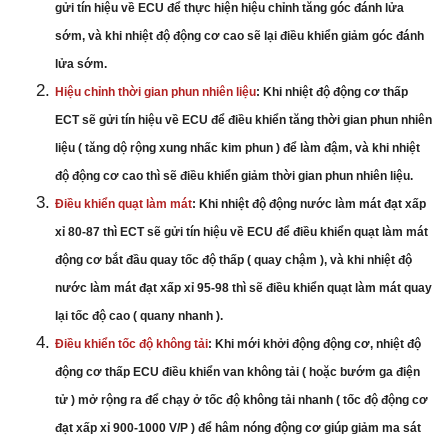
gửi tín hiệu về ECU để thực hiện hiệu chỉnh tăng góc đánh lửa
sớm, và khi nhiệt độ động cơ cao sẽ lại điều khiển giảm góc đánh
lửa sớm.
Hiệu chỉnh thời gian phun nhiên liệu
: Khi nhiệt độ động cơ thấp
ECT sẽ gửi tín hiệu về ECU để điều khiển tăng thời gian phun nhiên
liệu ( tăng dộ rộng xung nhấc kim phun ) để làm đậm, và khi nhiệt
độ động cơ cao thì sẽ điều khiển giảm thời gian phun nhiên liệu.
Điều khiển quạt làm mát
: Khi nhiệt độ động nước làm mát đạt xấp
xỉ 80-87 thì ECT sẽ gửi tín hiệu về ECU để điều khiển quạt làm mát
động cơ bắt đầu quay tốc độ thấp ( quay chậm ), và khi nhiệt độ
nước làm mát đạt xấp xỉ 95-98 thì sẽ điều khiển quạt làm mát quay
lại tốc độ cao ( quany nhanh ).
Điều khiển tốc độ không tải
: Khi mới khởi động động cơ, nhiệt độ
động cơ thấp ECU điều khiển van không tải ( hoặc bướm ga điện
tử ) mở rộng ra để chạy ở tốc độ không tải nhanh ( tốc độ động cơ
đạt xấp xỉ 900-1000 V/P ) để hâm nóng động cơ giúp giảm ma sát