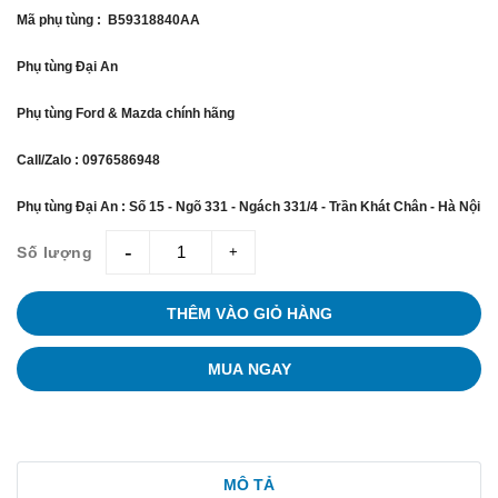
Mã phụ tùng : B59318840AA
Phụ tùng Đại An
Phụ tùng Ford & Mazda chính hãng
Call/Zalo : 0976586948
Phụ tùng Đại An : Số 15 - Ngõ 331 - Ngách 331/4 - Trần Khát Chân - Hà Nội
Số lượng
giam
tang
THÊM VÀO GIỎ HÀNG
MUA NGAY
MÔ TẢ