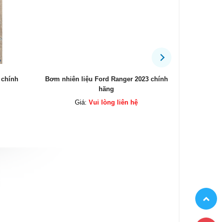
23 chính
Bộ côn Everest 2.2 chính hãng
Mô tơ cửa 
Giá:
Vui lòng liên hệ