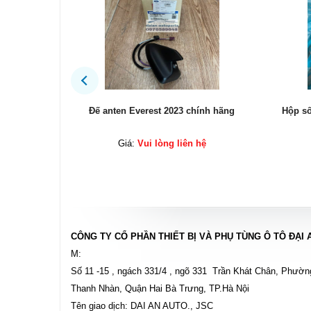
ính hãng
Hộp số Ford Explorer 2017 chính hãng
Két s
ệ
Giá:
Vui lòng liên hệ
CÔNG TY CỔ PHẦN THIẾT BỊ VÀ PHỤ TÙNG Ô TÔ ĐẠI 
M:
Số 11 -15 , ngách 331/4 , ngõ 331 Trần Khát Chân, Phườn
Thanh Nhàn, Quận Hai Bà Trưng, TP.Hà Nội
Tên giao dịch: DAI AN AUTO., JSC