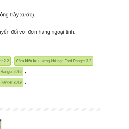
hông trầy xước).
uyển đối với đơn hàng ngoại tỉnh.
,
,
r 2.2
Cảm biến lưu lượng khí nạp Ford Ranger 3.2
,
 Ranger 2016
,
 Ranger 2019