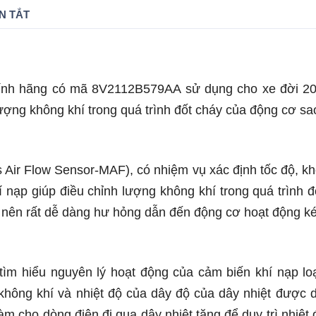
N TẮT
chính hãng có mã 8V2112B579AA sử dụng cho xe đời 2
lượng không khí trong quá trình đốt cháy của động cơ s
s Air Flow Sensor-MAF), có nhiệm vụ xác định tốc độ, kh
 nạp giúp điều chỉnh lượng không khí trong quá trình 
nên rất dễ dàng hư hỏng dẫn đến động cơ hoạt động kém
tìm hiểu nguyên lý hoạt động của cảm biến khí nạp loại
hông khí và nhiệt độ của dây độ của dây nhiệt được du
làm cho dòng điện đi qua dây nhiệt tăng để duy trì nhiệt