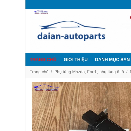
TRANG CHỦ
GIỚI THIỆU
DANH MỤC SẢN
Trang chủ
Phụ tùng Mazda, Ford , phụ tùng ô tô