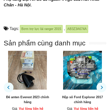
Chân - Hà Nội.
Tags:
,
Bơm trợ lực lái ranger 2015
AB3Z3A674A
Sản phẩm cùng danh mục
h
Hộp số Ford Explorer 2017
Két sinh hàn động cơ Explor
chính hãng
chính hãng
Giá:
Vui lòng liên hệ
Giá:
Vui lòng liên hệ