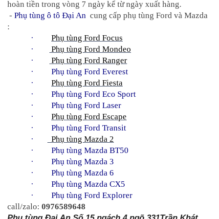
hoàn tiền trong vòng 7 ngày kể từ ngày xuất hàng.
 - 
Phụ tùng ô tô Đại An
  cung cấp phụ tùng Ford và Mazda 
:
·         
Phụ tùng Ford Focus
·        
 Phụ tùng Ford Mondeo
·        
 Phụ tùng Ford Ranger
·     
Phụ tùng Ford Everest
·         
Phụ tùng Ford Fiesta
·     
Phụ tùng Ford Eco Sport
·     
Phụ tùng Ford Laser
·         
Phụ tùng Ford Escape
·     
Phụ tùng Ford Transit
·       
  Phụ tùng Mazda 2
·     
Phụ tùng Mazda BT50
·     
Phụ tùng Mazda 3
·     
Phụ tùng Mazda 6
·     
Phụ tùng Mazda CX5
·     
Phụ tùng Ford Explorer
call/zalo: 
0976589648
Phụ tùng Đại An Số 15 ngách 4 ngõ 331Trần Khát 