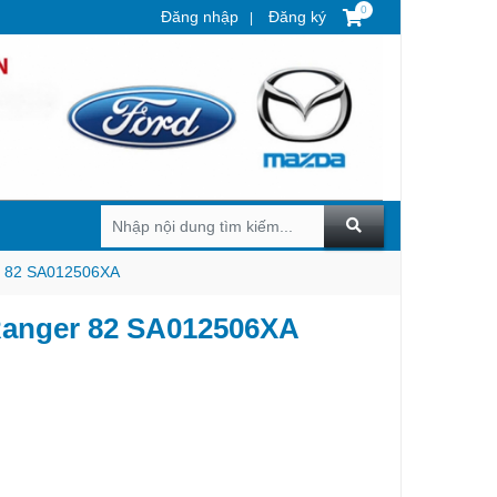
0
Đăng nhập
Đăng ký
er 82 SA012506XA
Ranger 82 SA012506XA