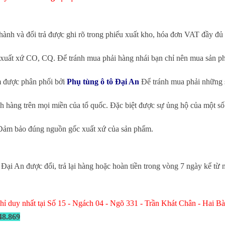
nh và đổi trả được ghi rõ trong phiếu xuất kho, hóa đơn VAT đầy đủ
 xuất xứ CO, CQ. Để tránh mua phải hàng nhái bạn chỉ nên mua sản ph
m được phân phối bởi
Phụ tùng ô tô Đại An
Để tránh mua phải những s
 hàng trên mọi miền của tổ quốc. Đặc biệt được sự ủng hộ của một số
. Đảm bảo đúng nguồn gốc xuất xứ của sản phẩm.
 Đại An được đổi, trả lại hàng hoặc hoàn tiền trong vòng 7 ngày kể từ
 chỉ duy nhất tại Số 15 - Ngách 04 - Ngõ 331 - Trần Khát Chân - Hai 
48.869