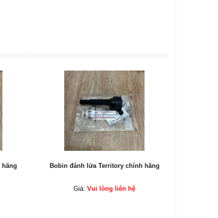
h hãng
Bobin đánh lửa Territory chính hãng
Bobin đá
Giá:
Vui lòng liên hệ