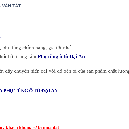
 VẮN TẮT
7
, phụ tùng chính hãng, giá tốt nhất,
phối bởi trung tâm
Phụ tùng ô tô Đại An
ên dây chuyền hiện đại với độ bền bỉ của sản phẩm chất lượn
 PHỤ TÙNG Ô TÔ ĐẠI AN
 quý khách không sợ bị mua đắt