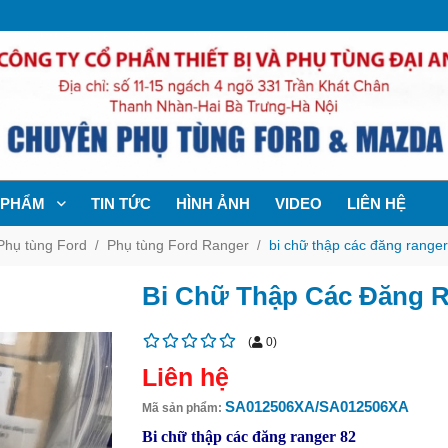
 PHẨM
TIN TỨC
HÌNH ẢNH
VIDEO
LIÊN HỆ
Phụ tùng Ford
Phụ tùng Ford Ranger
bi chữ thập các đăng rang
Bi Chữ Thập Các Đăng 
(
0
)
Liên hệ
SA012506XA/SA012506XA
Mã sản phẩm:
Bi chữ thập các đăng ranger 82