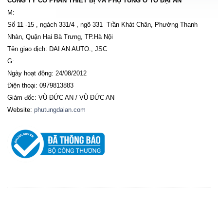
CÔNG TY CỔ PHẦN THIẾT BỊ VÀ PHỤ TÙNG Ô TÔ ĐẠI AN
M:
Số 11 -15 , ngách 331/4 , ngõ 331 Trần Khát Chân, Phường Thanh
Nhàn, Quận Hai Bà Trưng, TP.Hà Nội
Tên giao dịch: DAI AN AUTO., JSC
G:
Ngày hoạt động: 24/08/2012
Điện thoại: 0979813883
Giám đốc: VŨ ĐỨC AN / VŨ ĐỨC AN
Website:
phutungdaian.com