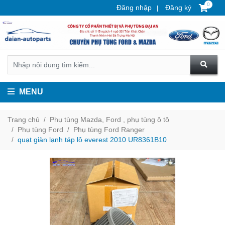
0
Đăng nhập
Đăng ký
MENU
Trang chủ
Phụ tùng Mazda, Ford , phụ tùng ô tô
Phụ tùng Ford
Phụ tùng Ford Ranger
quạt giàn lạnh táp lô everest 2010 UR8361B10