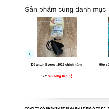
Sản phẩm cùng danh mục
ính hãng
Hộp số Ford Explorer 2017 chính hãng
Két s
ệ
Giá:
Vui lòng liên hệ
CÔNG TY CỔ PHẦN THIẾT BỊ VÀ PHỤ TÙNG Ô TÔ ĐẠI 