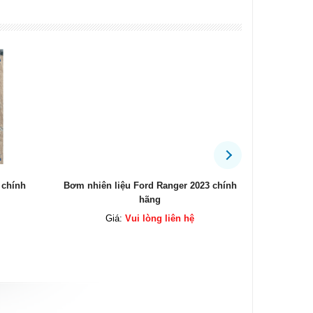
3 chính
Bộ côn Everest 2.2 chính hãng
Mô tơ cửa 
Giá:
Vui lòng liên hệ