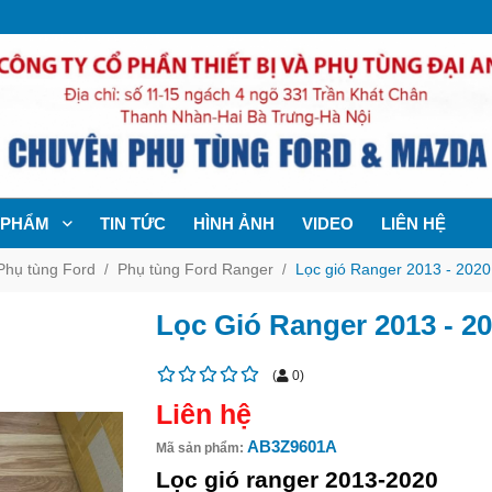
 PHẨM
TIN TỨC
HÌNH ẢNH
VIDEO
LIÊN HỆ
Phụ tùng Ford
Phụ tùng Ford Ranger
Lọc gió Ranger 2013 - 202
Lọc Gió Ranger 2013 - 2
(
0
)
Liên hệ
AB3Z9601A
Mã sản phẩm:
Lọc gió ranger 2013-2020