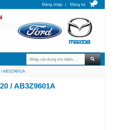
0
Đăng nhập
Đăng ký
0 / AB3Z9601A
020 / AB3Z9601A