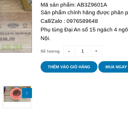
Mã sản phẩm: AB3Z9601A
Sản phẩm chính hãng được phân ph
Call/Zalo : 0976589648
Phụ tùng Đại An số 15 ngách 4 ng
Nội.
Số lượng
giam
tang
THÊM VÀO GIỎ HÀNG
MUA NGAY