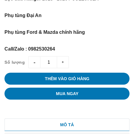
Phụ tùng Đại An
Phụ tùng Ford & Mazda chính hãng
Call/Zalo : 0982530264
Số lượng
giam
tang
THÊM VÀO GIỎ HÀNG
MUA NGAY
MÔ TẢ