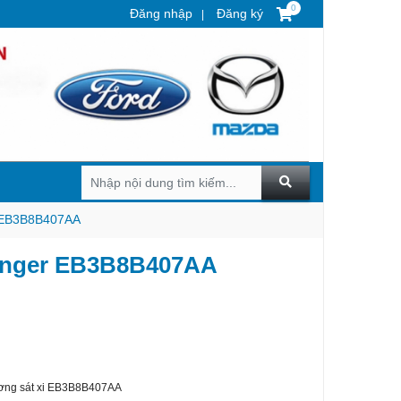
0
Đăng nhập
Đăng ký
r EB3B8B407AA
anger EB3B8B407AA
ơng sát xi EB3B8B407AA