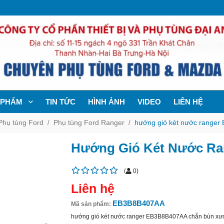
 PHẨM
TIN TỨC
HÌNH ẢNH
VIDEO
LIÊN HỆ
Phụ tùng Ford
Phụ tùng Ford Ranger
hướng gió két nước range
Hướng Gió Két Nước R
(
0
)
Liên hệ
EB3B8B407AA
Mã sản phẩm:
hướng gió két nước ranger EB3B8B407AA chắn bùn xư