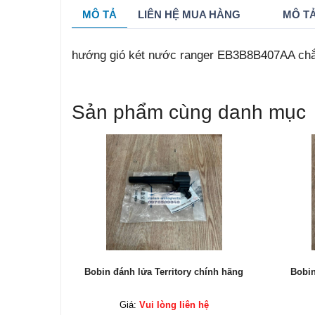
MÔ TẢ
LIÊN HỆ MUA HÀNG
MÔ TẢ
hướng gió két nước ranger EB3B8B407AA ch
Sản phẩm cùng danh mục
hính hãng
Bobin đánh lửa Territory chính hãng
Bobin
ệ
Giá:
Vui lòng liên hệ