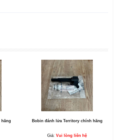
h hãng
Bobin đánh lửa Territory chính hãng
Bobin đá
Giá:
Vui lòng liên hệ