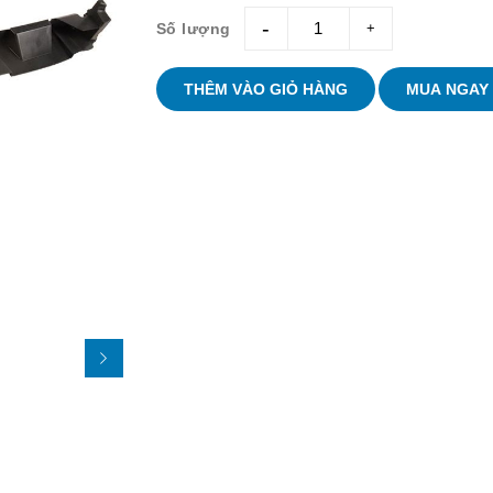
Số lượng
giam
tang
THÊM VÀO GIỎ HÀNG
MUA NGAY