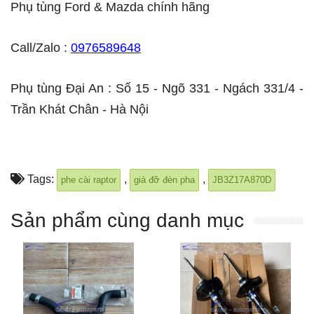
Phụ tùng Ford & Mazda chính hãng
Call/Zalo :
0976589648
Phụ tùng Đại An : Số 15 - Ngõ 331 - Ngách 331/4 -
Trần Khát Chân - Hà Nội
Tags:
,
,
phe cài raptor
giá đỡ đèn pha
JB3Z17A870D
Sản phẩm cùng danh mục