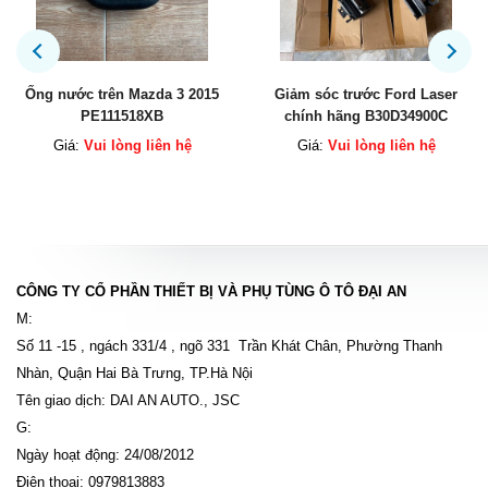
Giảm sóc trước Ford Laser
Giảm sóc sau Ford Explorer
chính hãng B30D34900C
chính hãng FB5Z18125H
B30D34700C
Giá:
Vui lòng liên hệ
Giá:
Vui lòng liên hệ
CÔNG TY CỔ PHẦN THIẾT BỊ VÀ PHỤ TÙNG Ô TÔ ĐẠI AN
M:
Số 11 -15 , ngách 331/4 , ngõ 331 Trần Khát Chân, Phường Thanh
Nhàn, Quận Hai Bà Trưng, TP.Hà Nội
Tên giao dịch: DAI AN AUTO., JSC
G:
Ngày hoạt động: 24/08/2012
Điện thoại: 0979813883